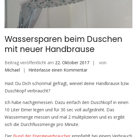
Wassersparen beim Duschen
mit neuer Handbrause
Beitrag veröffentlicht am
22. Oktober 2017
von
auf
Michael
Hinterlasse einen Kommentar
Wassersparen
Hast Du Dich schonmal gefragt, wieviel deine Handbrause bzw.
beim
Duschkopf verbraucht?
Duschen
mit
Ich habe nachgemessen. Dazu einfach den Duschkopf in einen
neuer
10 Liter Eimer legen und für 30 sec voll aufgedreht. Das
Handbrause
Wassermenge messen und mal 2 mulitplizieren und es ergibt
sich die Durchflussmenge pro Minute.
Der
Bund der Energieverbraucher
empfiehlt bei einem Verbrauch