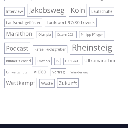
Jakobsweg
Köln
Interview
Laufschuhe
Laufsport 97/30 Lowick
Laufschuhgeflüster
Marathon
Olympia
Ostern 2021
Philipp Pflieger
Rheinsteig
Podcast
Rafael Fuchsgruber
Ultramarathon
Triatlon
Runner's World
TV
Ultralauf
Video
Vortrag
Umweltschutz
Wanderweg
Wettkampf
Zukunft
Wüste