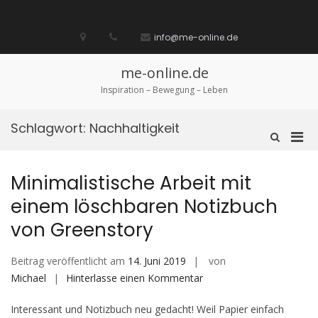
Zum
Inhalt
Startseite
laufen
Lebenskunst
Bocholt
Ich
über
Impressum
springen
info@me-online.de
biete
diese
/
Seite
Ich
me-online.de
suche
Inspiration – Bewegung – Leben
Schlagwort:
Nachhaltigkeit
Pri
Such-
Formular
Men
ansehen
für
Minimalistische Arbeit mit
mobi
einem löschbaren Notizbuch
Ger
von Greenstory
Beitrag veröffentlicht am
14. Juni 2019
von
auf
Michael
Hinterlasse einen Kommentar
Minimalistische
Interessant und Notizbuch neu gedacht! Weil Papier einfach
Arbeit