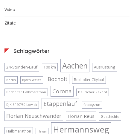
Video
Zitate
Schlagwörter
Aachen
24-Stunden-Lauf
Ausrüstung
100 km
Bocholt
Bocholter Citylauf
Berlin
Björn Weier
Corona
Bocholter Halbmarathon
Deutscher Rekord
Etappenlauf
DJK SF 97/30 Lowick
fatboysrun
Florian Neuschwander
Florian Reus
Geschichte
Hermannsweg
Halbmarathon
Hawai