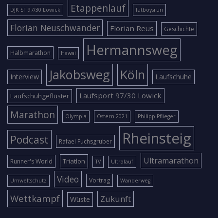
Etappenlauf
DJK SF 97/30 Lowick
fatboysrun
Florian Neuschwander
Florian Reus
Geschichte
Hermannsweg
Halbmarathon
Hawai
Jakobsweg
Köln
Interview
Laufschuhe
Laufsport 97/30 Lowick
Laufschuhgeflüster
Marathon
Olympia
Ostern 2021
Philipp Pflieger
Rheinsteig
Podcast
Rafael Fuchsgruber
Ultramarathon
Triatlon
Runner's World
TV
Ultralauf
Video
Vortrag
Umweltschutz
Wanderweg
Wettkampf
Zukunft
Wüste