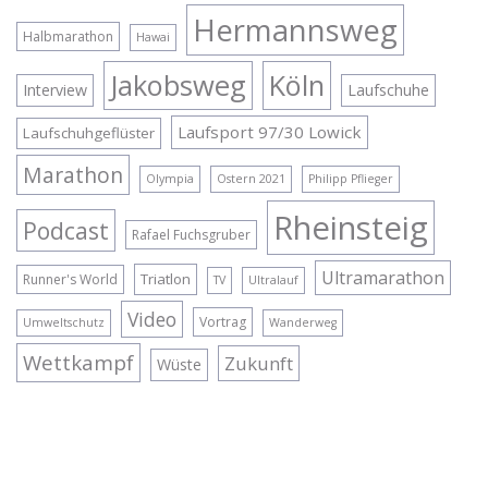
Hermannsweg
Halbmarathon
Hawai
Jakobsweg
Köln
Interview
Laufschuhe
Laufsport 97/30 Lowick
Laufschuhgeflüster
Marathon
Olympia
Ostern 2021
Philipp Pflieger
Rheinsteig
Podcast
Rafael Fuchsgruber
Ultramarathon
Triatlon
Runner's World
TV
Ultralauf
Video
Vortrag
Umweltschutz
Wanderweg
Wettkampf
Zukunft
Wüste