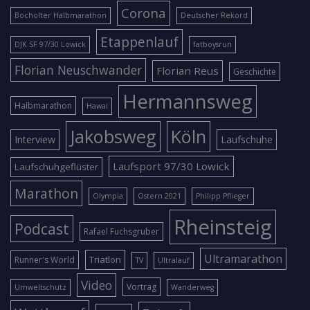
Corona
Bocholter Halbmarathon
Deutscher Rekord
Etappenlauf
DJK SF 97/30 Lowick
fatboysrun
Florian Neuschwander
Florian Reus
Geschichte
Hermannsweg
Halbmarathon
Hawai
Jakobsweg
Köln
Interview
Laufschuhe
Laufsport 97/30 Lowick
Laufschuhgeflüster
Marathon
Olympia
Ostern 2021
Philipp Pflieger
Rheinsteig
Podcast
Rafael Fuchsgruber
Ultramarathon
Triatlon
Runner's World
TV
Ultralauf
Video
Vortrag
Umweltschutz
Wanderweg