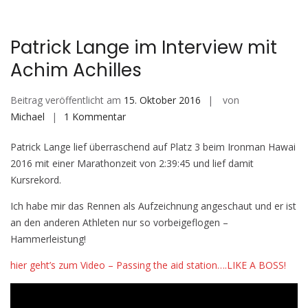
Patrick Lange im Interview mit
Achim Achilles
Beitrag veröffentlicht am
15. Oktober 2016
von
zu
Michael
1 Kommentar
Patrick
Patrick Lange lief überraschend auf Platz 3 beim Ironman Hawai
Lange
2016 mit einer Marathonzeit von 2:39:45 und lief damit
im
Kursrekord.
Interview
mit
Ich habe mir das Rennen als Aufzeichnung angeschaut und er ist
Achim
an den anderen Athleten nur so vorbeigeflogen –
Achilles
Hammerleistung!
hier geht’s zum Video – Passing the aid station….LIKE A BOSS!