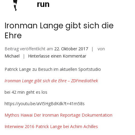
Ironman Lange gibt sich die
Ehre
Beitrag veröffentlicht am
22. Oktober 2017
von
auf
Michael
Hinterlasse einen Kommentar
Ironman
Patrick Lange zu Besuch im aktuellen Sportstudio
Lange
gibt
Ironman Lange gibt sich die Ehre – ZDFmediathek
sich
die
bei 42 min geht es los
Ehre
https://youtu.be/aVI5HgBdKdk?t=41m58s
Mythos Hawai Der Ironman Reportage Dokumentation
Interwiew 2016 Patrick Lange bei Achim Achilles