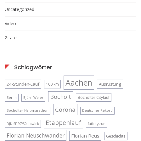
Uncategorized
Video
Zitate
Schlagwörter
Aachen
24-Stunden-Lauf
Ausrüstung
100 km
Bocholt
Bocholter Citylauf
Berlin
Björn Weier
Corona
Bocholter Halbmarathon
Deutscher Rekord
Etappenlauf
DJK SF 97/30 Lowick
fatboysrun
Florian Neuschwander
Florian Reus
Geschichte