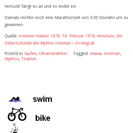
Verrückt fängt es an und so endet es!
Hawaii
1978:
Damals reichte noch eine Marathonzeit von 3:30 Stunden um zu
18.
gewinnen.
Februar
1978,
Quelle:
Ironman Hawaii 1978: 18. Februar 1978, Honolulu: Die
Honolulu:
Geburtsstunde des Mythos Ironman – tri-mag.de
Die
Posted in:
laufen
,
Ultramarathon
Tagged:
Hawai
,
Ironman
,
Geburtsstunde
Mythos
,
Triatlon
des
Mythos
Ironman