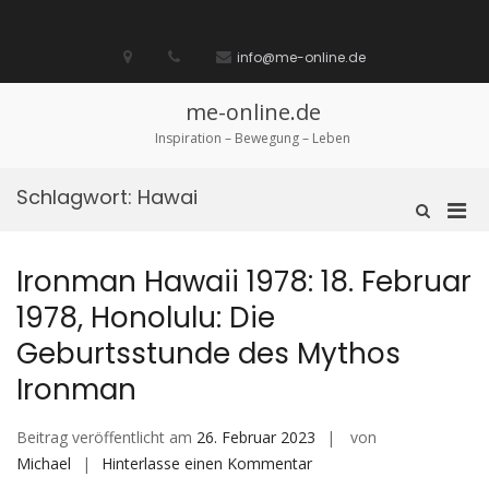
Zum
Inhalt
Startseite
laufen
Lebenskunst
Bocholt
Ich
über
Impressum
springen
info@me-online.de
biete
diese
/
Seite
Ich
me-online.de
suche
Inspiration – Bewegung – Leben
Schlagwort:
Hawai
Pri
Such-
Formular
Men
ansehen
für
Ironman Hawaii 1978: 18. Februar
mobi
1978, Honolulu: Die
Ger
Geburtsstunde des Mythos
Ironman
Beitrag veröffentlicht am
26. Februar 2023
von
auf
Michael
Hinterlasse einen Kommentar
Ironman