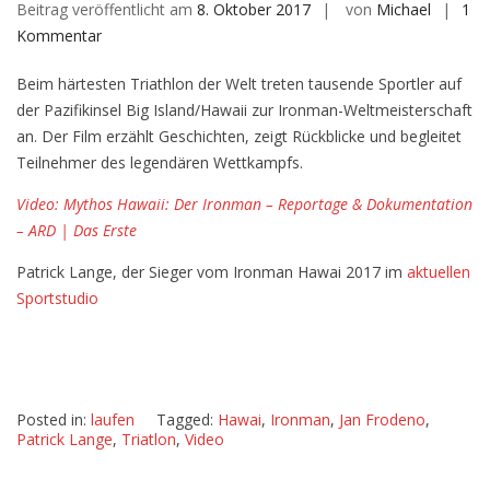
Beitrag veröffentlicht am
8. Oktober 2017
von
Michael
1
zu
Kommentar
Mythos
Beim härtesten Triathlon der Welt treten tausende Sportler auf
Hawaii:
der Pazifikinsel Big Island/Hawaii zur Ironman-Weltmeisterschaft
Der
an. Der Film erzählt Geschichten, zeigt Rückblicke und begleitet
Ironman
Teilnehmer des legendären Wettkampfs.
–
Reportage
Video: Mythos Hawaii: Der Ironman – Reportage & Dokumentation
&
– ARD | Das Erste
Dokumentation
Patrick Lange, der Sieger vom Ironman Hawai 2017 im
aktuellen
Sportstudio
Posted in:
laufen
Tagged:
Hawai
,
Ironman
,
Jan Frodeno
,
Patrick Lange
,
Triatlon
,
Video