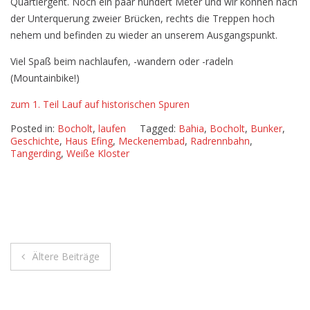
Quartiergeht. Noch ein paar hundert Meter und wir können nach
der Unterquerung zweier Brücken, rechts die Treppen hoch
nehem und befinden zu wieder an unserem Ausgangspunkt.
Viel Spaß beim nachlaufen, -wandern oder -radeln
(Mountainbike!)
zum 1. Teil Lauf auf historischen Spuren
Posted in:
Bocholt
,
laufen
Tagged:
Bahia
,
Bocholt
,
Bunker
,
Geschichte
,
Haus Efing
,
Meckenembad
,
Radrennbahn
,
Tangerding
,
Weiße Kloster
Beitragsnavigation
Ältere Beiträge