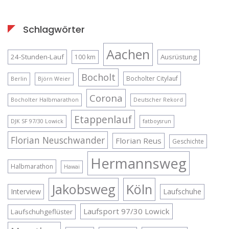
Schlagwörter
Aachen
24-Stunden-Lauf
Ausrüstung
100 km
Bocholt
Bocholter Citylauf
Berlin
Björn Weier
Corona
Bocholter Halbmarathon
Deutscher Rekord
Etappenlauf
DJK SF 97/30 Lowick
fatboysrun
Florian Neuschwander
Florian Reus
Geschichte
Hermannsweg
Halbmarathon
Hawai
Jakobsweg
Köln
Interview
Laufschuhe
Laufsport 97/30 Lowick
Laufschuhgeflüster