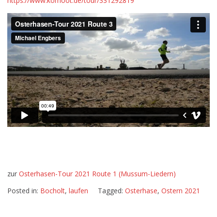
https://www.komoot.de/tour/331292819
Teil
2
–
Route
3
zur
Osterhasen-Tour 2021 Route 1 (Mussum-Liedern)
Posted in:
Bocholt
,
laufen
Tagged:
Osterhase
,
Ostern 2021