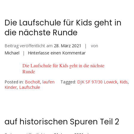
Die Laufschule für Kids geht in
die nächste Runde
Beitrag veröffentlicht am
28. März 2021
von
auf
Michael
Hinterlasse einen Kommentar
Die
Die Laufschule für Kids geht in die nächste
Laufschule
Runde
für
Kids
Posted in:
Bocholt
,
laufen
Tagged:
DJK SF 97/30 Lowick
,
Kids
,
Kinder
,
Laufschule
geht
in
die
nächste
Runde
auf historischen Spuren Teil 2