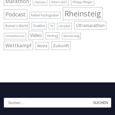
Marathon
Olympia
Ostern 2021
Philipp Pflieger
Rheinsteig
Podcast
Rafael Fuchsgruber
Ultramarathon
Triatlon
Runner's World
TV
Ultralauf
Video
Vortrag
Umweltschutz
Wanderweg
Wettkampf
Zukunft
Wüste
Suchen
nach: