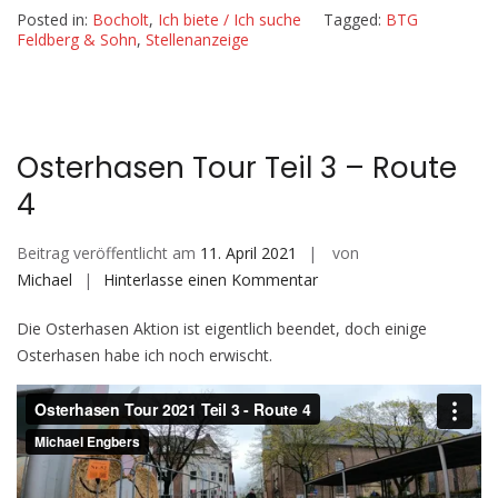
Posted in:
Bocholt
,
Ich biete / Ich suche
Tagged:
BTG
Vollzeit)
Feldberg & Sohn
,
Stellenanzeige
Osterhasen Tour Teil 3 – Route
4
Beitrag veröffentlicht am
11. April 2021
von
auf
Michael
Hinterlasse einen Kommentar
Osterhasen
Die Osterhasen Aktion ist eigentlich beendet, doch einige
Tour
Osterhasen habe ich noch erwischt.
Teil
3
–
Route
4