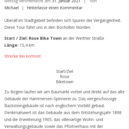
Beitrag veröffentlicht am
31. Januar 2021
von
auf
Michael
Hinterlasse einen Kommentar
auf
Überall im Stadtgebiet befinden sich Spuren der Vergangenheit.
historischen
Diese Tour führt uns in den Bocholter Norden.
Spuren
Teil
Start / Ziel: Rose Bike Town
an der Werther Straße
2
Länge:
15,4 km
Strecke bei komoot
Start/Ziel
Rose
Biketown
Zu Beginn laufen wir am Baumarkt vorbei und direkt auf das alte
Gebäude der Hammersen-Spinnerei zu. Das viergeschossige
Backsteingebäude ist nach englischem Vorbild gebaut.
Denkmalswert ist das Gebäude aus dem Entstehungsjahr 1898
und die Erweiterung 1905, das villenartige Wohn- und
Verwaltungsgebäude sowie das Pförtnerhaus mit der