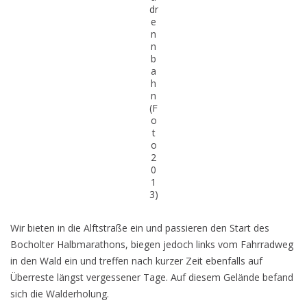
dr
e
n
n
b
a
h
n
(F
o
t
o
2
0
1
3)
Wir bieten in die Alftstraße ein und passieren den Start des
Bocholter Halbmarathons, biegen jedoch links vom Fahrradweg
in den Wald ein und treffen nach kurzer Zeit ebenfalls auf
Überreste längst vergessener Tage. Auf diesem Gelände befand
sich die Walderholung.