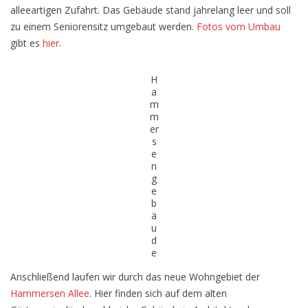
alleeartigen Zufahrt. Das Gebäude stand jahrelang leer und soll
zu einem Seniorensitz umgebaut werden.
Fotos vom Umbau
gibt es
hier
.
H
a
m
m
er
s
e
n
g
e
b
ä
u
d
e
Anschließend laufen wir durch das neue Wohngebiet der
Hammersen Allee
. Hier finden sich auf dem alten