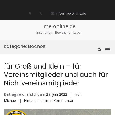
Zum
Inhalt
Startseite
laufen
Lebenskunst
Bocholt
Ich
über
Impressum
springen
info@me-online.de
biete
diese
/
Seite
Ich
me-online.de
suche
Inspiration – Bewegung – Leben
Kategorie:
Bocholt
Pri
Such-
Formular
Men
ansehen
für
für Groß und Klein – für
mobi
Vereinsmitglieder und auch für
Ger
Nichtvereinsmitglieder
Beitrag veröffentlicht am
29. Juni 2022
von
auf
Michael
Hinterlasse einen Kommentar
für
Groß