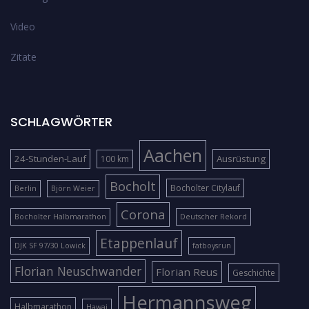
Video
Zitate
SCHLAGWÖRTER
Aachen
24-Stunden-Lauf
Ausrüstung
100 km
Bocholt
Bocholter Citylauf
Berlin
Björn Weier
Corona
Bocholter Halbmarathon
Deutscher Rekord
Etappenlauf
DJK SF 97/30 Lowick
fatboysrun
Florian Neuschwander
Florian Reus
Geschichte
Hermannsweg
Halbmarathon
Hawai