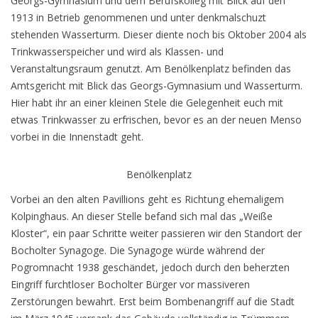
Georgs-Gymnasium und dem Berufskolleg mit Blick auf den
1913 in Betrieb genommenen und unter denkmalschuzt
stehenden Wasserturm. Dieser diente noch bis Oktober 2004 als
Trinkwasserspeicher und wird als Klassen- und
Veranstaltungsraum genutzt. Am Benölkenplatz befinden das
Amtsgericht mit Blick das Georgs-Gymnasium und Wasserturm.
Hier habt ihr an einer kleinen Stele die Gelegenheit euch mit
etwas Trinkwasser zu erfrischen, bevor es an der neuen Menso
vorbei in die Innenstadt geht.
Benölkenplatz
Vorbei an den alten Pavillions geht es Richtung ehemaligem
Kolpinghaus. An dieser Stelle befand sich mal das „Weiße
Kloster“, ein paar Schritte weiter passieren wir den Standort der
Bocholter Synagoge. Die Synagoge würde während der
Pogromnacht 1938 geschändet, jedoch durch den beherzten
Eingriff furchtloser Bocholter Bürger vor massiveren
Zerstörungen bewahrt. Erst beim Bombenangriff auf die Stadt