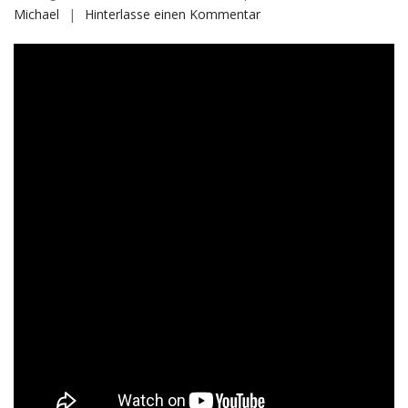
auf
Michael
Hinterlasse einen Kommentar
Video
Bocholter
Citylauf
2022