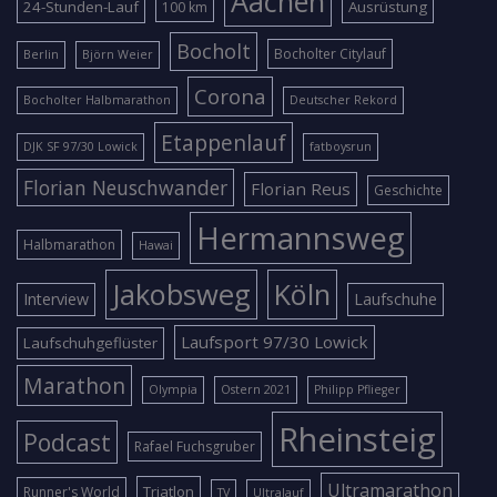
Aachen
24-Stunden-Lauf
Ausrüstung
100 km
Bocholt
Bocholter Citylauf
Berlin
Björn Weier
Corona
Bocholter Halbmarathon
Deutscher Rekord
Etappenlauf
DJK SF 97/30 Lowick
fatboysrun
Florian Neuschwander
Florian Reus
Geschichte
Hermannsweg
Halbmarathon
Hawai
Jakobsweg
Köln
Interview
Laufschuhe
Laufsport 97/30 Lowick
Laufschuhgeflüster
Marathon
Olympia
Ostern 2021
Philipp Pflieger
Rheinsteig
Podcast
Rafael Fuchsgruber
Ultramarathon
Triatlon
Runner's World
TV
Ultralauf