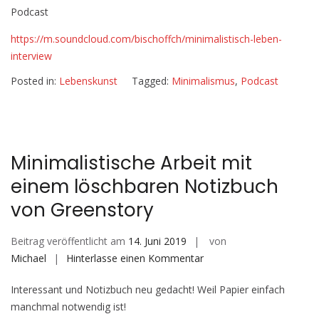
Interview
Podcast
mit
Cédric
https://m.soundcloud.com/bischoffch/minimalistisch-leben-
Waldburger
interview
Posted in:
Lebenskunst
Tagged:
Minimalismus
,
Podcast
Minimalistische Arbeit mit
einem löschbaren Notizbuch
von Greenstory
Beitrag veröffentlicht am
14. Juni 2019
von
auf
Michael
Hinterlasse einen Kommentar
Minimalistische
Interessant und Notizbuch neu gedacht! Weil Papier einfach
Arbeit
manchmal notwendig ist!
mit