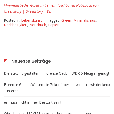
einem
Minimalistische Arbeit mit einem löschbaren Notizbuch von
löschbaren
Greenstory | Greenstory – DE
Notizbuch
Posted in:
Lebenskunst
Tagged:
Green
,
Minimalismus
,
von
Nachhaltigkeit
,
Notizbuch
,
Papier
Greenstory
Neueste Beiträge
Die Zukunft gestalten – Florence Gaub – WDR 5 Neugier genügt
Florence Gaub: »Warum die Zukunft besser wird, als wir denken«
| Interna…
es muss nicht immer Bestzeit sein!
Wie ich einen 382KM Ultramarathon gewonnen habe