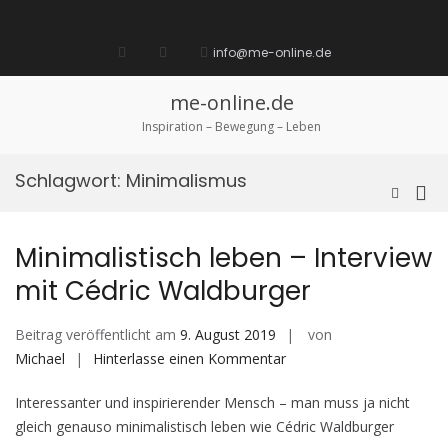
Zum
Inhalt
Startseite
laufen
Lebenskunst
Bocholt
Ich
über
Impressum
springen
info@me-online.de
biete
diese
/
Seite
Ich
me-online.de
suche
Inspiration – Bewegung – Leben
Schlagwort:
Minimalismus
Pri
Such-
Formula
Me
ansehen
für
Minimalistisch leben – Interview
mob
mit Cédric Waldburger
Ger
Beitrag veröffentlicht am
9. August 2019
von
auf
Michael
Hinterlasse einen Kommentar
Minimalistisch
Interessanter und inspirierender Mensch – man muss ja nicht
leben
gleich genauso minimalistisch leben wie Cédric Waldburger
–