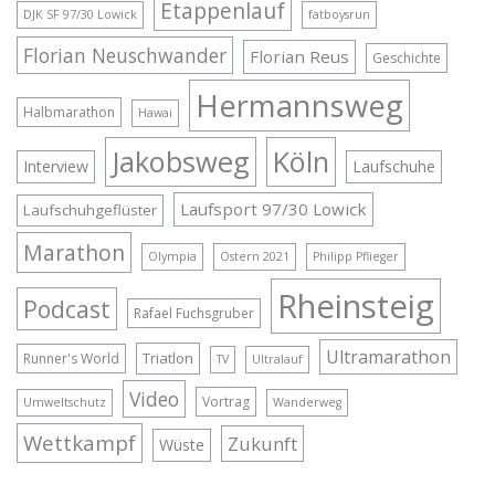
Etappenlauf
DJK SF 97/30 Lowick
fatboysrun
Florian Neuschwander
Florian Reus
Geschichte
Hermannsweg
Halbmarathon
Hawai
Jakobsweg
Köln
Interview
Laufschuhe
Laufsport 97/30 Lowick
Laufschuhgeflüster
Marathon
Olympia
Ostern 2021
Philipp Pflieger
Rheinsteig
Podcast
Rafael Fuchsgruber
Ultramarathon
Triatlon
Runner's World
TV
Ultralauf
Video
Vortrag
Umweltschutz
Wanderweg
Wettkampf
Zukunft
Wüste