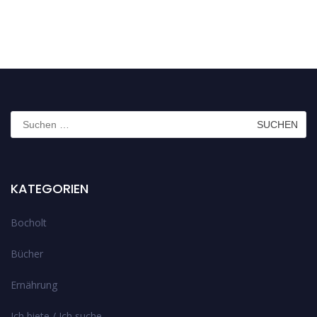
Suchen
nach:
KATEGORIEN
Bocholt
Bücher
Ernährung
Ich biete / Ich suche