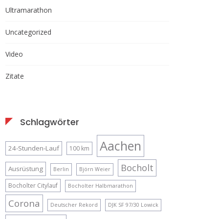
Ultramarathon
Uncategorized
Video
Zitate
Schlagwörter
Aachen
24-Stunden-Lauf
100 km
Bocholt
Ausrüstung
Berlin
Björn Weier
Bocholter Citylauf
Bocholter Halbmarathon
Corona
Deutscher Rekord
DJK SF 97/30 Lowick