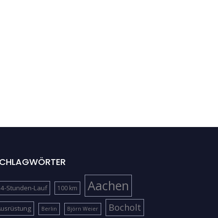
CHLAGWÖRTER
Aachen
4-Stunden-Lauf
100 km
Bocholt
Ausrüstung
Berlin
Björn Weier