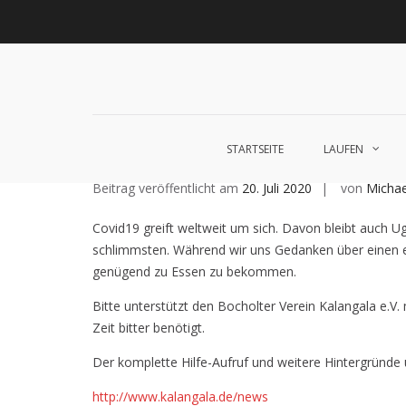
Zum
Inhalt
Startseite
laufen
Lebenskunst
Bocholt
Ich
über
Impressum
Schlagwort:
Kalangala
springen
biete
diese
/
Seite
Ich
suche
Corona-Hilfe-Aufruf – Kala
STARTSEITE
LAUFEN
Beitrag veröffentlicht am
20. Juli 2020
von
Michae
Covid19 greift weltweit um sich. Davon bleibt auch Ug
schlimmsten. Während wir uns Gedanken über einen 
genügend zu Essen zu bekommen.
Bitte unterstützt den Bocholter Verein Kalangala e.V
Zeit bitter benötigt.
Der komplette Hilfe-Aufruf und weitere Hintergründe 
http://www.kalangala.de/news