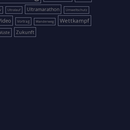
Ultramarathon
V
Ultralauf
Umweltschutz
Wettkampf
Video
Vortrag
Wanderweg
Zukunft
Wüste