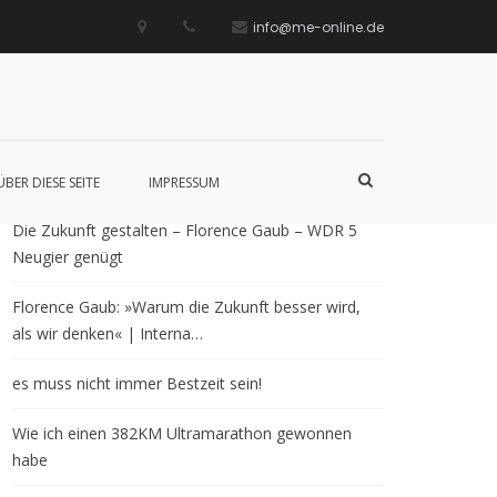
info@me-online.de
Neueste Beiträge
Such-
ÜBER DIESE SEITE
IMPRESSUM
Formular
ansehen
Die Zukunft gestalten – Florence Gaub – WDR 5
Neugier genügt
Florence Gaub: »Warum die Zukunft besser wird,
als wir denken« | Interna…
es muss nicht immer Bestzeit sein!
Wie ich einen 382KM Ultramarathon gewonnen
habe