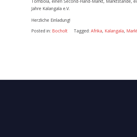
Tombola, einen Second-Hand-Markt, Marktstände, e
Jahre Kalangala e.V.
Herzliche Einladung!
Posted in:
Bocholt
Tagged:
Afrika
,
Kalangala
,
Mark