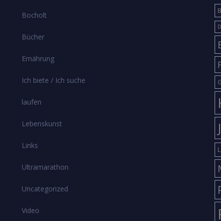
B
Bocholt
D
Bücher
Ernährung
Ich biete / Ich suche
G
laufen
Lebenskunst
Links
L
Ultramarathon
Uncategorized
Video