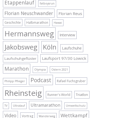
Etappenlauf
fatboysrun
Florian Neuschwander
Florian Reus
Geschichte
Halbmarathon
Hawai
Hermannsweg
Interview
Jakobsweg
Köln
Laufschuhe
Laufsport 97/30 Lowick
Laufschuhgeflüster
Marathon
Olympia
Ostern 2021
Podcast
Rafael Fuchsgruber
Philipp Pflieger
Rheinsteig
Triatlon
Runner's World
Ultramarathon
TV
Ultralauf
Umweltschutz
Wettkampf
Video
Vortrag
Wanderweg