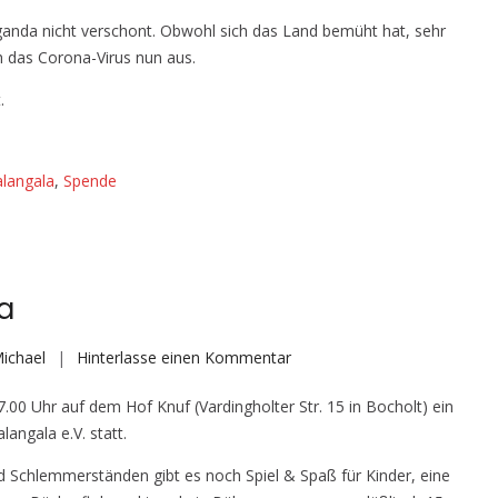
Corona-
Uganda nicht verschont. Obwohl sich das Land bemüht hat, sehr
Hilfe-
h das Corona-Virus nun aus.
Aufruf
–
.
Kalangala
e.V.
langala
,
Spende
a
auf
ichael
Hinterlasse einen Kommentar
November-
00 Uhr auf dem Hof Knuf (Vardingholter Str. 15 in Bocholt) ein
Markt
ngala e.V. statt.
Kalangala
 Schlemmerständen gibt es noch Spiel & Spaß für Kinder, eine