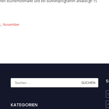
inen Bücherflohmarkt und ein Bühnenprogramm anläßlicgh 15
t
,
November
Suchen
S
nach:
2
KATEGORIEN