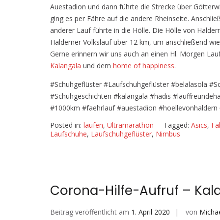
Auestadion und dann führte die Strecke über Götte
ging es per Fähre auf die andere Rheinseite. Anschli
anderer Lauf führte in die Hölle. Die Hölle von Hald
Halderner Volkslauf über 12 km, um anschließend wie
Gerne erinnern wir uns auch an einen Hl. Morgen Lau
Kalangala
und dem
home of happiness
.
#Schuhgeflüster #Laufschuhgeflüster #belalasola #
#Schuhgeschichten #kalangala #hadis #lauffreundeha
#1000km #faehrlauf #auestadion #hoellevonhaldern 
Posted in:
laufen
,
Ultramarathon
Tagged:
Asics
,
Fä
Laufschuhe
,
Laufschuhgeflüster
,
Nimbus
Corona-Hilfe-Aufruf – Kala
Beitrag veröffentlicht am
1. April 2020
von
Micha