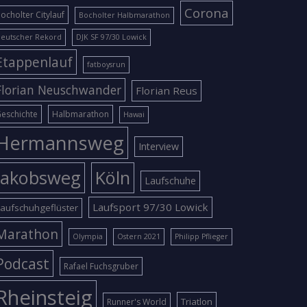
Corona
ocholter Citylauf
Bocholter Halbmarathon
eutscher Rekord
DJK SF 97/30 Lowick
Etappenlauf
fatboysrun
Florian Neuschwander
Florian Reus
eschichte
Halbmarathon
Hawai
Hermannsweg
Interview
Jakobsweg
Köln
Laufschuhe
Laufsport 97/30 Lowick
aufschuhgeflüster
Marathon
Olympia
Ostern 2021
Philipp Pflieger
Podcast
Rafael Fuchsgruber
Rheinsteig
Triatlon
Runner's World