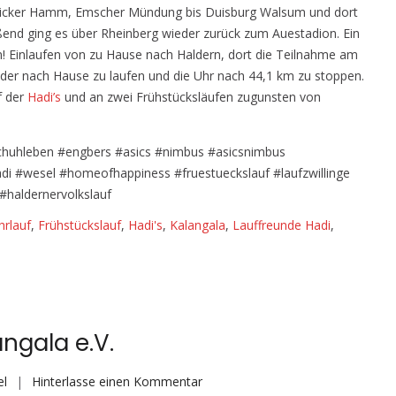
rwicker Hamm, Emscher Mündung bis Duisburg Walsum und dort
eßend ging es über Rheinberg wieder zurück zum Auestadion. Ein
ern! Einlaufen von zu Hause nach Haldern, dort die Teilnahme am
der nach Hause zu laufen und die Uhr nach 44,1 km zu stoppen.
f der
Hadi’s
und an zwei Frühstücksläufen zugunsten von
Schuhleben #engbers #asics #nimbus #asicsnimbus
di #wesel #homeofhappiness #fruestueckslauf #laufzwillinge
#haldernervolkslauf
hrlauf
,
Frühstückslauf
,
Hadi's
,
Kalangala
,
Lauffreunde Hadi
,
ngala e.V.
auf
el
Hinterlasse einen Kommentar