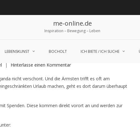
me-online.de
Inspiration – Bewegung – Leben
ngala e.V.
LEBENSKUNST
BOCHOLT
ICH BIETE / ICH SUCHE
auf
l
Hinterlasse einen Kommentar
Corona-
anda nicht verschont. Und die Ärmsten trifft es oft am
Hilfe-
eingeschränkten Urlaub machen, geht es dort darum überhaupt
Aufruf
–
Kalangala
. mit Spenden. Diese kommen direkt vorort an und werden zur
e.V.
unter: