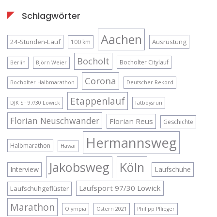
Schlagwörter
Aachen
24-Stunden-Lauf
Ausrüstung
100 km
Bocholt
Bocholter Citylauf
Berlin
Björn Weier
Corona
Bocholter Halbmarathon
Deutscher Rekord
Etappenlauf
DJK SF 97/30 Lowick
fatboysrun
Florian Neuschwander
Florian Reus
Geschichte
Hermannsweg
Halbmarathon
Hawai
Jakobsweg
Köln
Interview
Laufschuhe
Laufsport 97/30 Lowick
Laufschuhgeflüster
Marathon
Olympia
Ostern 2021
Philipp Pflieger