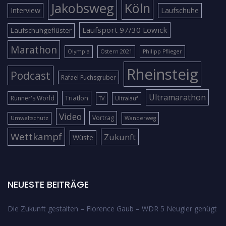
Jakobsweg
Köln
Interview
Laufschuhe
Laufsport 97/30 Lowick
Laufschuhgeflüster
Marathon
Olympia
Ostern 2021
Philipp Pflieger
Rheinsteig
Podcast
Rafael Fuchsgruber
Ultramarathon
Triatlon
Runner's World
TV
Ultralauf
Video
Vortrag
Umweltschutz
Wanderweg
Wettkampf
Zukunft
Wüste
NEUESTE BEITRÄGE
Die Zukunft gestalten – Florence Gaub – WDR 5 Neugier genügt