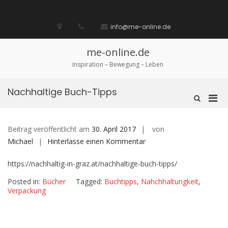
Zum
Inhalt
Startseite
laufen
Lebenskunst
Bocholt
Ich
über
Impressum
springen
info@me-online.de
biete
diese
/
Seite
Ich
me-online.de
suche
Inspiration – Bewegung – Leben
Nachhaltige Buch-Tipps
Pri
Such-
Formular
Men
ansehen
für
Beitrag veröffentlicht am
30. April 2017
von
mobi
auf
Michael
Hinterlasse einen Kommentar
Ger
Nachhaltige
https://nachhaltig-in-graz.at/nachhaltige-buch-tipps/
Buch-
Tipps
Posted in:
Bücher
Tagged:
Buchtipps
,
Nahchhaltungkeit
,
Verpackung