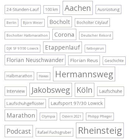
Aachen
24-Stunden-Lauf
Ausrüstung
100 km
Bocholt
Bocholter Citylauf
Berlin
Björn Weier
Corona
Bocholter Halbmarathon
Deutscher Rekord
Etappenlauf
DJK SF 97/30 Lowick
fatboysrun
Florian Neuschwander
Florian Reus
Geschichte
Hermannsweg
Halbmarathon
Hawai
Jakobsweg
Köln
Interview
Laufschuhe
Laufsport 97/30 Lowick
Laufschuhgeflüster
Marathon
Olympia
Ostern 2021
Philipp Pflieger
Rheinsteig
Podcast
Rafael Fuchsgruber