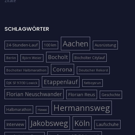
Zitate
SCHLAGWÖRTER
Aachen
24-Stunden-Lauf
Ausrüstung
100 km
Bocholt
Bocholter Citylauf
Berlin
Björn Weier
Corona
Bocholter Halbmarathon
Deutscher Rekord
Etappenlauf
DJK SF 97/30 Lowick
fatboysrun
Florian Neuschwander
Florian Reus
Geschichte
Hermannsweg
Halbmarathon
Hawai
Jakobsweg
Köln
Interview
Laufschuhe