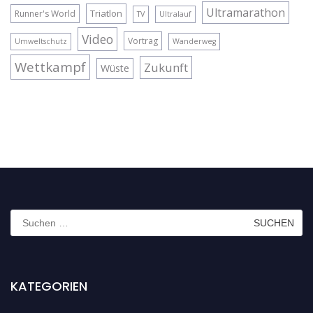
Ultramarathon
Triatlon
Runner's World
TV
Ultralauf
Video
Vortrag
Umweltschutz
Wanderweg
Wettkampf
Zukunft
Wüste
Suchen
nach:
KATEGORIEN