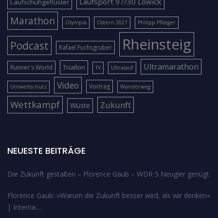
Laufsport 97/30 Lowick
Laufschuhgeflüster
Marathon
Olympia
Ostern 2021
Philipp Pflieger
Rheinsteig
Podcast
Rafael Fuchsgruber
Ultramarathon
Triatlon
Runner's World
TV
Ultralauf
Video
Vortrag
Umweltschutz
Wanderweg
Wettkampf
Zukunft
Wüste
NEUESTE BEITRÄGE
Die Zukunft gestalten – Florence Gaub – WDR 5 Neugier genügt
Florence Gaub: »Warum die Zukunft besser wird, als wir denken«
| Interna…