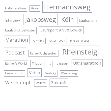
Hermannsweg
Halbmarathon
Hawai
Jakobsweg
Köln
Interview
Laufschuhe
Laufsport 97/30 Lowick
Laufschuhgeflüster
Marathon
Olympia
Ostern 2021
Philipp Pflieger
Rheinsteig
Podcast
Rafael Fuchsgruber
Ultramarathon
Triatlon
Runner's World
TV
Ultralauf
Video
Vortrag
Umweltschutz
Wanderweg
Wettkampf
Zukunft
Wüste