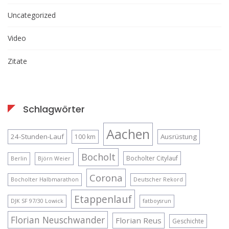
Uncategorized
Video
Zitate
Schlagwörter
Aachen
24-Stunden-Lauf
Ausrüstung
100 km
Bocholt
Bocholter Citylauf
Berlin
Björn Weier
Corona
Bocholter Halbmarathon
Deutscher Rekord
Etappenlauf
DJK SF 97/30 Lowick
fatboysrun
Florian Neuschwander
Florian Reus
Geschichte