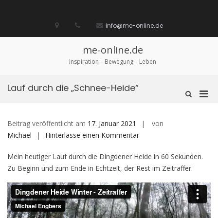
Zum
Inhalt
Startseite
laufen
Lebenskunst
Bocholt
Ich
über
Impressum
springen
info@me-online.de
biete
diese
/
Seite
Ich
me-online.de
suche
Inspiration – Bewegung – Leben
Lauf durch die „Schnee-Heide“
Pri
Such-
Formular
Men
ansehen
für
Beitrag veröffentlicht am
17. Januar 2021
von
mobi
auf
Michael
Hinterlasse einen Kommentar
Ger
Lauf
Mein heutiger Lauf durch die Dingdener Heide in 60 Sekunden.
durch
Zu Beginn und zum Ende in Echtzeit, der Rest im Zeitraffer.
die
„Schnee-
Heide“