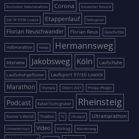
Corona
Bocholter Halbmarathon
Deutscher Rekord
Etappenlauf
DJK SF 97/30 Lowick
fatboysrun
Florian Neuschwander
Florian Reus
Geschichte
Hermannsweg
Halbmarathon
Hawai
Jakobsweg
Köln
Interview
Laufschuhe
Laufsport 97/30 Lowick
Laufschuhgeflüster
Marathon
Olympia
Ostern 2021
Philipp Pflieger
Rheinsteig
Podcast
Rafael Fuchsgruber
Ultramarathon
Triatlon
Runner's World
TV
Ultralauf
Video
Vortrag
Umweltschutz
Wanderweg