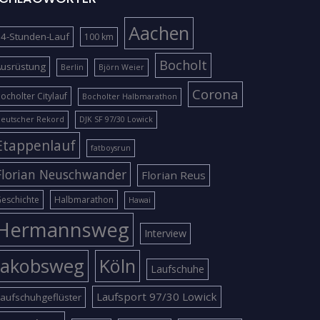
Aachen
4-Stunden-Lauf
100 km
Bocholt
Ausrüstung
Berlin
Björn Weier
Corona
ocholter Citylauf
Bocholter Halbmarathon
eutscher Rekord
DJK SF 97/30 Lowick
Etappenlauf
fatboysrun
Florian Neuschwander
Florian Reus
eschichte
Halbmarathon
Hawai
Hermannsweg
Interview
Jakobsweg
Köln
Laufschuhe
Laufsport 97/30 Lowick
aufschuhgeflüster