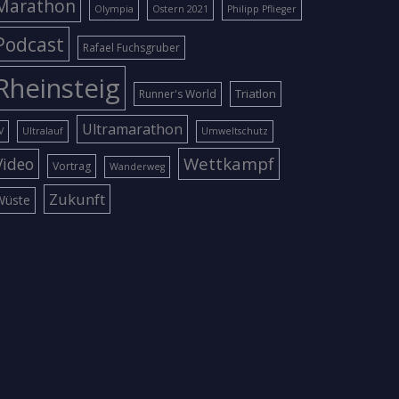
Marathon
Olympia
Ostern 2021
Philipp Pflieger
Podcast
Rafael Fuchsgruber
Rheinsteig
Triatlon
Runner's World
Ultramarathon
V
Ultralauf
Umweltschutz
Wettkampf
Video
Vortrag
Wanderweg
Zukunft
Wüste