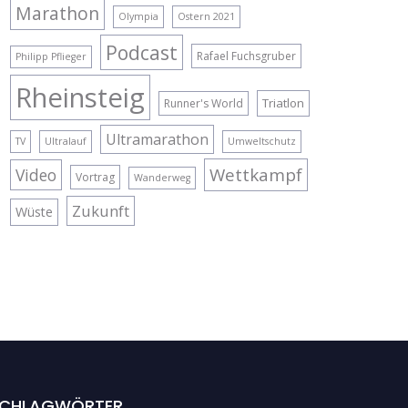
Marathon
Olympia
Ostern 2021
Podcast
Rafael Fuchsgruber
Philipp Pflieger
Rheinsteig
Triatlon
Runner's World
Ultramarathon
TV
Ultralauf
Umweltschutz
Wettkampf
Video
Vortrag
Wanderweg
Zukunft
Wüste
CHLAGWÖRTER