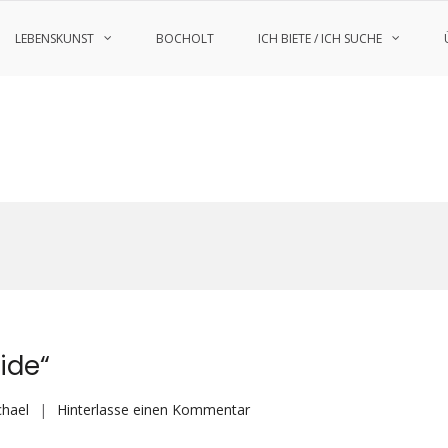
LEBENSKUNST
BOCHOLT
ICH BIETE / ICH SUCHE
ide“
auf
chael
Hinterlasse einen Kommentar
Lauf