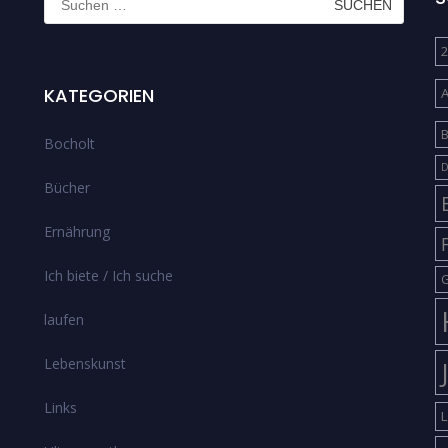
nach:
2
KATEGORIEN
B
Bocholt
D
Bücher
Ernährung
Ich biete / Ich suche
G
laufen
Lebenskunst
Links
L