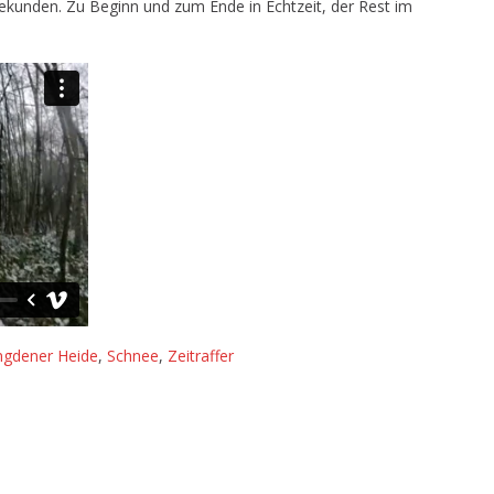
Sekunden. Zu Beginn und zum Ende in Echtzeit, der Rest im
durch
die
„Schnee-
Heide“
ngdener Heide
,
Schnee
,
Zeitraffer