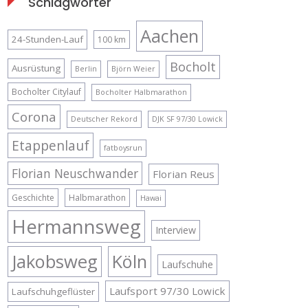
Schlagwörter
Aachen
24-Stunden-Lauf
100 km
Bocholt
Ausrüstung
Berlin
Björn Weier
Bocholter Citylauf
Bocholter Halbmarathon
Corona
Deutscher Rekord
DJK SF 97/30 Lowick
Etappenlauf
fatboysrun
Florian Neuschwander
Florian Reus
Geschichte
Halbmarathon
Hawai
Hermannsweg
Interview
Jakobsweg
Köln
Laufschuhe
Laufsport 97/30 Lowick
Laufschuhgeflüster