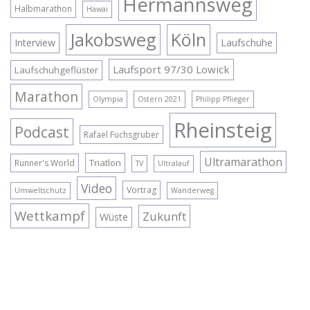
Hermannsweg
Halbmarathon
Hawai
Jakobsweg
Köln
Interview
Laufschuhe
Laufsport 97/30 Lowick
Laufschuhgeflüster
Marathon
Olympia
Ostern 2021
Philipp Pflieger
Rheinsteig
Podcast
Rafael Fuchsgruber
Ultramarathon
Triatlon
Runner's World
TV
Ultralauf
Video
Vortrag
Umweltschutz
Wanderweg
Wettkampf
Zukunft
Wüste