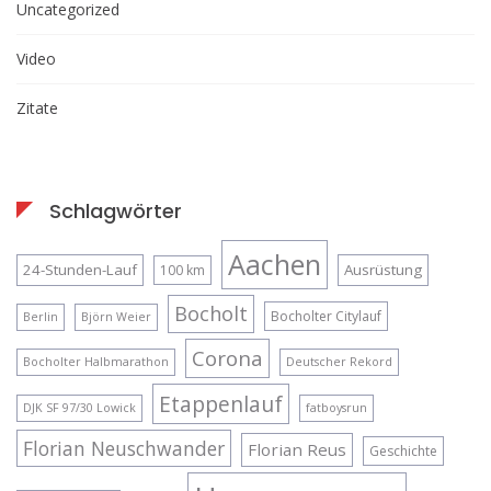
Uncategorized
Video
Zitate
Schlagwörter
Aachen
24-Stunden-Lauf
Ausrüstung
100 km
Bocholt
Bocholter Citylauf
Berlin
Björn Weier
Corona
Bocholter Halbmarathon
Deutscher Rekord
Etappenlauf
DJK SF 97/30 Lowick
fatboysrun
Florian Neuschwander
Florian Reus
Geschichte