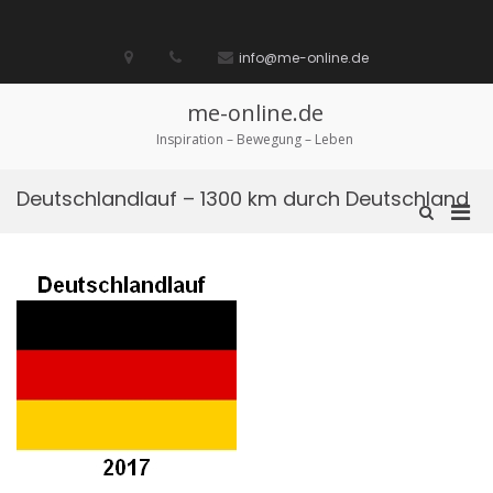
Zum
Inhalt
Startseite
laufen
Lebenskunst
Bocholt
Ich
über
Impressum
springen
info@me-online.de
biete
diese
/
Seite
Ich
me-online.de
suche
Inspiration – Bewegung – Leben
Deutschlandlauf – 1300 km durch Deutschland
Pri
Such-
Formular
Men
ansehen
für
mobi
Ger