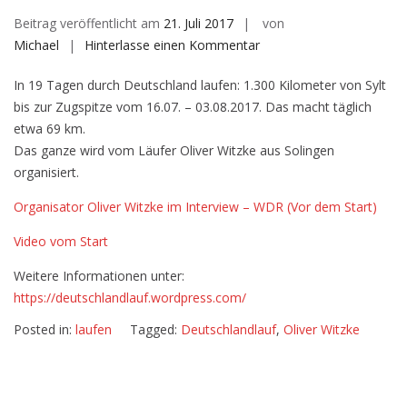
Beitrag veröffentlicht am
21. Juli 2017
von
auf
Michael
Hinterlasse einen Kommentar
Deutschlandlauf
In 19 Tagen durch Deutschland laufen: 1.300 Kilometer von Sylt
–
bis zur Zugspitze vom 16.07. – 03.08.2017. Das macht täglich
1300
etwa 69 km.
km
Das ganze wird vom Läufer Oliver Witzke aus Solingen
durch
organisiert.
Deutschland
Organisator Oliver Witzke im Interview – WDR (Vor dem Start)
Video vom Start
Weitere Informationen unter:
https://deutschlandlauf.wordpress.com/
Posted in:
laufen
Tagged:
Deutschlandlauf
,
Oliver Witzke