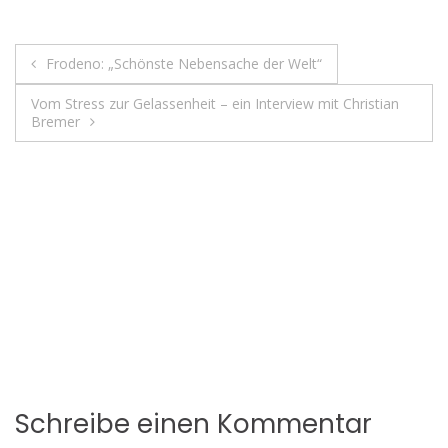
Beitragsnavigation
Frodeno: „Schönste Nebensache der Welt“
Vom Stress zur Gelassenheit – ein Interview mit Christian
Bremer
Schreibe einen Kommentar