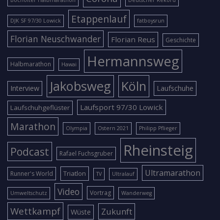
Bocholter Halbmarathon
Deutscher Rekord
Etappenlauf
DJK SF 97/30 Lowick
fatboysrun
Florian Neuschwander
Florian Reus
Geschichte
Hermannsweg
Halbmarathon
Hawai
Jakobsweg
Köln
Interview
Laufschuhe
Laufsport 97/30 Lowick
Laufschuhgeflüster
Marathon
Olympia
Ostern 2021
Philipp Pflieger
Rheinsteig
Podcast
Rafael Fuchsgruber
Ultramarathon
Triatlon
Runner's World
TV
Ultralauf
Video
Vortrag
Umweltschutz
Wanderweg
Wettkampf
Zukunft
Wüste