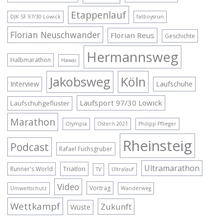
Etappenlauf
DJK SF 97/30 Lowick
fatboysrun
Florian Neuschwander
Florian Reus
Geschichte
Hermannsweg
Halbmarathon
Hawai
Jakobsweg
Köln
Interview
Laufschuhe
Laufsport 97/30 Lowick
Laufschuhgeflüster
Marathon
Olympia
Ostern 2021
Philipp Pflieger
Rheinsteig
Podcast
Rafael Fuchsgruber
Ultramarathon
Triatlon
Runner's World
TV
Ultralauf
Video
Vortrag
Umweltschutz
Wanderweg
Wettkampf
Zukunft
Wüste