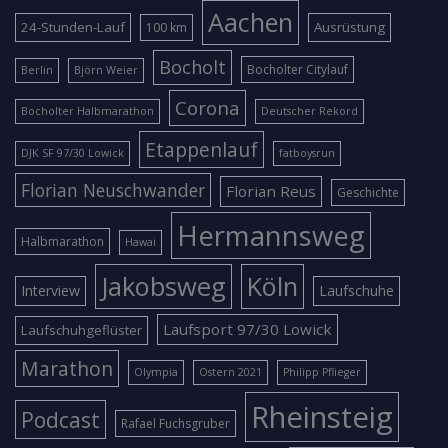
Aachen
24-Stunden-Lauf
Ausrüstung
100 km
Bocholt
Bocholter Citylauf
Berlin
Björn Weier
Corona
Bocholter Halbmarathon
Deutscher Rekord
Etappenlauf
DJK SF 97/30 Lowick
fatboysrun
Florian Neuschwander
Florian Reus
Geschichte
Hermannsweg
Halbmarathon
Hawai
Jakobsweg
Köln
Interview
Laufschuhe
Laufsport 97/30 Lowick
Laufschuhgeflüster
Marathon
Olympia
Ostern 2021
Philipp Pflieger
Rheinsteig
Podcast
Rafael Fuchsgruber