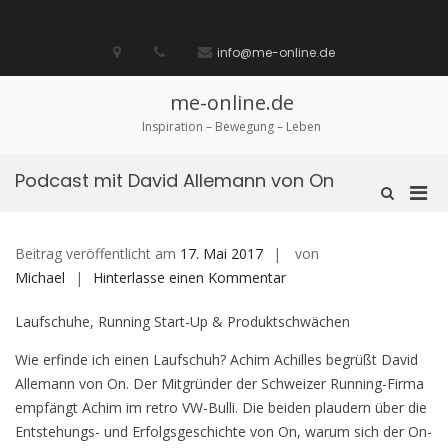
Zum
Inhalt
Startseite
laufen
Lebenskunst
Bocholt
Ich
über
Impressum
springen
info@me-online.de
biete
diese
/
Seite
Ich
me-online.de
suche
Inspiration – Bewegung – Leben
Podcast mit David Allemann von On
Pri
Such-
Formular
Men
ansehen
für
Beitrag veröffentlicht am
17. Mai 2017
von
mobi
auf
Michael
Hinterlasse einen Kommentar
Ger
Podcast
Laufschuhe, Running Start-Up & Produktschwächen
mit
David
Wie erfinde ich einen Laufschuh? Achim Achilles begrüßt David
Allemann
Allemann von On. Der Mitgründer der Schweizer Running-Firma
von
empfängt Achim im retro VW-Bulli. Die beiden plaudern über die
On
Entstehungs- und Erfolgsgeschichte von On, warum sich der On-