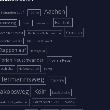
Aachen
4-Stunden-Lauf
100 km
Bocholt
Ausrüstung
Berlin
Björn Weier
Corona
ocholter Citylauf
Bocholter Halbmarathon
eutscher Rekord
DJK SF 97/30 Lowick
Etappenlauf
fatboysrun
Florian Neuschwander
Florian Reus
eschichte
Halbmarathon
Hawai
Hermannsweg
Interview
Jakobsweg
Köln
Laufschuhe
Laufsport 97/30 Lowick
aufschuhgeflüster