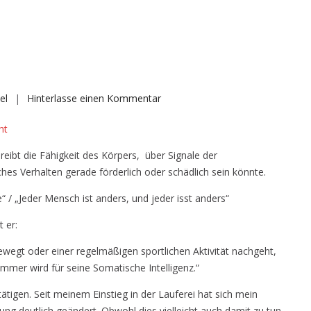
auf
el
Hinterlasse einen Kommentar
Somatische
ht
Intelligenz
eibt die Fähigkeit des Körpers, über Signale der
es Verhalten gerade förderlich oder schädlich sein könnte.
“ / „Jeder Mensch ist anders, und jeder isst anders“
 er:
bewegt oder einer regelmäßigen sportlichen Aktivität nachgeht,
ammer wird für seine Somatische Intelligenz.“
tigen. Seit meinem Einstieg in der Lauferei hat sich mein
ung deutlich geändert. Obwohl dies vielleicht auch damit zu tun