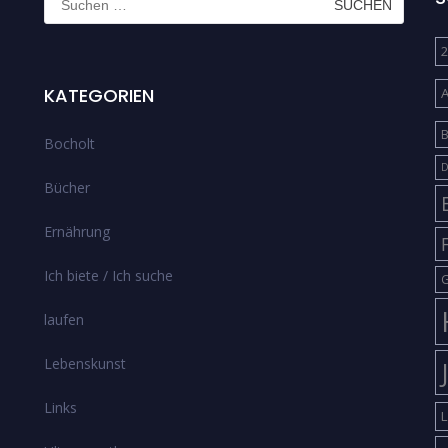
nach:
2
KATEGORIEN
B
Bocholt
D
Bücher
Ernährung
Ich biete / Ich suche
G
laufen
Lebenskunst
Links
L