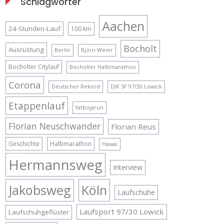
Schlagwörter
Aachen
24-Stunden-Lauf
100 km
Bocholt
Ausrüstung
Berlin
Björn Weier
Bocholter Citylauf
Bocholter Halbmarathon
Corona
Deutscher Rekord
DJK SF 97/30 Lowick
Etappenlauf
fatboysrun
Florian Neuschwander
Florian Reus
Geschichte
Halbmarathon
Hawai
Hermannsweg
Interview
Jakobsweg
Köln
Laufschuhe
Laufsport 97/30 Lowick
Laufschuhgeflüster