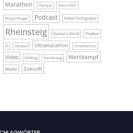
Marathon
Olympia
Ostern 2021
Podcast
Rafael Fuchsgruber
Philipp Pflieger
Rheinsteig
Triatlon
Runner's World
Ultramarathon
TV
Ultralauf
Umweltschutz
Wettkampf
Video
Vortrag
Wanderweg
Zukunft
Wüste
CHLAGWÖRTER