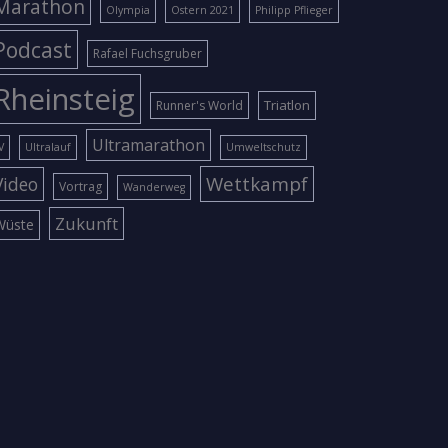
Marathon
Olympia
Ostern 2021
Philipp Pflieger
Podcast
Rafael Fuchsgruber
Rheinsteig
Triatlon
Runner's World
Ultramarathon
V
Ultralauf
Umweltschutz
Wettkampf
Video
Vortrag
Wanderweg
Zukunft
Wüste