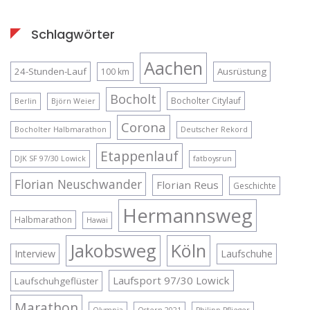
Schlagwörter
Aachen
24-Stunden-Lauf
Ausrüstung
100 km
Bocholt
Bocholter Citylauf
Berlin
Björn Weier
Corona
Bocholter Halbmarathon
Deutscher Rekord
Etappenlauf
DJK SF 97/30 Lowick
fatboysrun
Florian Neuschwander
Florian Reus
Geschichte
Hermannsweg
Halbmarathon
Hawai
Jakobsweg
Köln
Interview
Laufschuhe
Laufsport 97/30 Lowick
Laufschuhgeflüster
Marathon