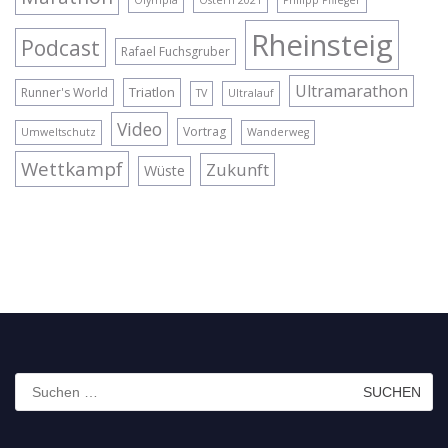
Olympia
Ostern 2021
Philipp Pflieger
Rheinsteig
Podcast
Rafael Fuchsgruber
Ultramarathon
Triatlon
Runner's World
TV
Ultralauf
Video
Vortrag
Umweltschutz
Wanderweg
Wettkampf
Zukunft
Wüste
Suchen
nach: