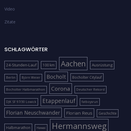
Video
Zitate
SCHLAGWÖRTER
Aachen
24-Stunden-Lauf
Ausrüstung
100 km
Bocholt
Bocholter Citylauf
Berlin
Björn Weier
Corona
Bocholter Halbmarathon
Deutscher Rekord
Etappenlauf
DJK SF 97/30 Lowick
fatboysrun
Florian Neuschwander
Florian Reus
Geschichte
Hermannsweg
Halbmarathon
Hawai