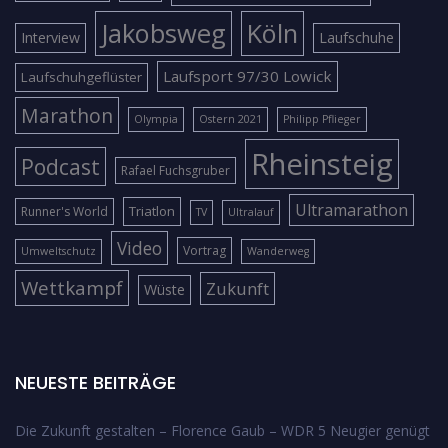
Jakobsweg
Köln
Interview
Laufschuhe
Laufsport 97/30 Lowick
Laufschuhgeflüster
Marathon
Olympia
Ostern 2021
Philipp Pflieger
Rheinsteig
Podcast
Rafael Fuchsgruber
Ultramarathon
Triatlon
Runner's World
TV
Ultralauf
Video
Vortrag
Umweltschutz
Wanderweg
Wettkampf
Zukunft
Wüste
NEUESTE BEITRÄGE
Die Zukunft gestalten – Florence Gaub – WDR 5 Neugier genügt