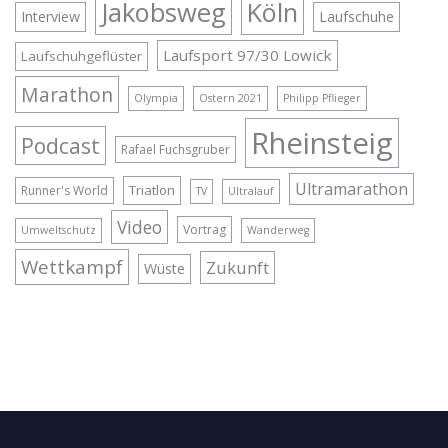
Jakobsweg
Köln
Interview
Laufschuhe
Laufsport 97/30 Lowick
Laufschuhgeflüster
Marathon
Olympia
Ostern 2021
Philipp Pflieger
Rheinsteig
Podcast
Rafael Fuchsgruber
Ultramarathon
Triatlon
Runner's World
TV
Ultralauf
Video
Vortrag
Umweltschutz
Wanderweg
Wettkampf
Zukunft
Wüste