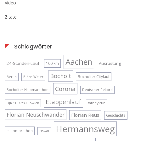
Video
Zitate
Schlagwörter
Aachen
24-Stunden-Lauf
Ausrüstung
100 km
Bocholt
Bocholter Citylauf
Berlin
Björn Weier
Corona
Bocholter Halbmarathon
Deutscher Rekord
Etappenlauf
DJK SF 97/30 Lowick
fatboysrun
Florian Neuschwander
Florian Reus
Geschichte
Hermannsweg
Halbmarathon
Hawai