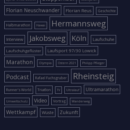
Florian Neuschwander
Florian Reus
Geschichte
Hermannsweg
Halbmarathon
Hawai
Jakobsweg
Köln
Interview
Laufschuhe
Laufsport 97/30 Lowick
Laufschuhgeflüster
Marathon
Olympia
Ostern 2021
Philipp Pflieger
Rheinsteig
Podcast
Rafael Fuchsgruber
Ultramarathon
Triatlon
Runner's World
TV
Ultralauf
Video
Vortrag
Umweltschutz
Wanderweg
Wettkampf
Zukunft
Wüste