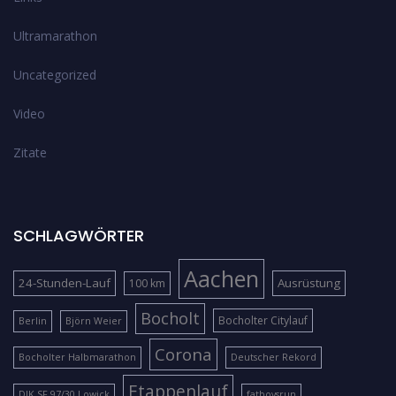
Ultramarathon
Uncategorized
Video
Zitate
SCHLAGWÖRTER
Aachen
24-Stunden-Lauf
Ausrüstung
100 km
Bocholt
Bocholter Citylauf
Berlin
Björn Weier
Corona
Bocholter Halbmarathon
Deutscher Rekord
Etappenlauf
DJK SF 97/30 Lowick
fatboysrun