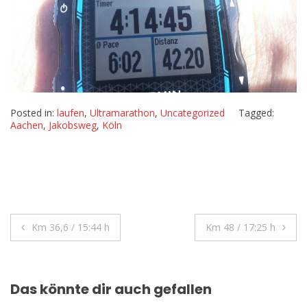
Posted in:
laufen
,
Ultramarathon
,
Uncategorized
Tagged:
Aachen
,
Jakobsweg
,
Köln
Beitragsnavigation
Km 36,6 / 15:44 h
Km 48 / 17:25 h
Das könnte dir auch gefallen