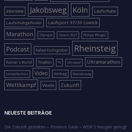
Jakobsweg
Köln
Interview
Laufschuhe
Laufsport 97/30 Lowick
Laufschuhgeflüster
Marathon
Olympia
Ostern 2021
Philipp Pflieger
Rheinsteig
Podcast
Rafael Fuchsgruber
Ultramarathon
Triatlon
Runner's World
TV
Ultralauf
Video
Vortrag
Umweltschutz
Wanderweg
Wettkampf
Zukunft
Wüste
NEUESTE BEITRÄGE
Die Zukunft gestalten – Florence Gaub – WDR 5 Neugier genügt