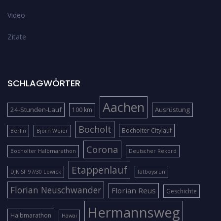
Video
Zitate
SCHLAGWÖRTER
Aachen
24-Stunden-Lauf
Ausrüstung
100 km
Bocholt
Bocholter Citylauf
Berlin
Björn Weier
Corona
Bocholter Halbmarathon
Deutscher Rekord
Etappenlauf
DJK SF 97/30 Lowick
fatboysrun
Florian Neuschwander
Florian Reus
Geschichte
Hermannsweg
Halbmarathon
Hawai