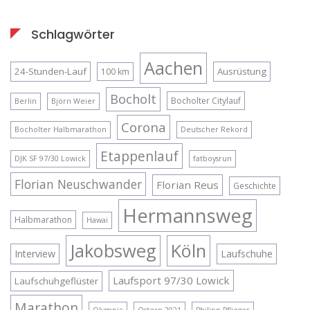
Schlagwörter
Aachen
24-Stunden-Lauf
Ausrüstung
100 km
Bocholt
Bocholter Citylauf
Berlin
Björn Weier
Corona
Bocholter Halbmarathon
Deutscher Rekord
Etappenlauf
DJK SF 97/30 Lowick
fatboysrun
Florian Neuschwander
Florian Reus
Geschichte
Hermannsweg
Halbmarathon
Hawai
Jakobsweg
Köln
Interview
Laufschuhe
Laufsport 97/30 Lowick
Laufschuhgeflüster
Marathon