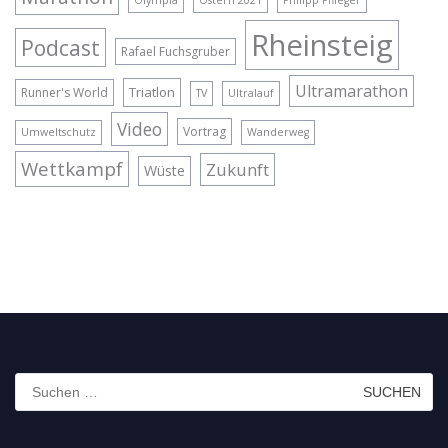
Olympia
Ostern 2021
Philipp Pflieger
Rheinsteig
Podcast
Rafael Fuchsgruber
Ultramarathon
Triatlon
Runner's World
TV
Ultralauf
Video
Vortrag
Umweltschutz
Wanderweg
Wettkampf
Zukunft
Wüste
Suchen
nach: