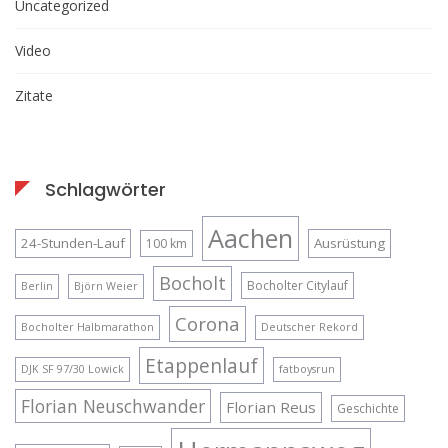
Uncategorized
Video
Zitate
Schlagwörter
Aachen
24-Stunden-Lauf
Ausrüstung
100 km
Bocholt
Bocholter Citylauf
Berlin
Björn Weier
Corona
Bocholter Halbmarathon
Deutscher Rekord
Etappenlauf
DJK SF 97/30 Lowick
fatboysrun
Florian Neuschwander
Florian Reus
Geschichte