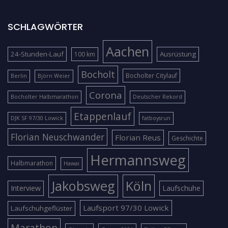
SCHLAGWÖRTER
Aachen
24-Stunden-Lauf
Ausrüstung
100 km
Bocholt
Bocholter Citylauf
Berlin
Björn Weier
Corona
Bocholter Halbmarathon
Deutscher Rekord
Etappenlauf
DJK SF 97/30 Lowick
fatboysrun
Florian Neuschwander
Florian Reus
Geschichte
Hermannsweg
Halbmarathon
Hawai
Jakobsweg
Köln
Interview
Laufschuhe
Laufsport 97/30 Lowick
Laufschuhgeflüster
Marathon