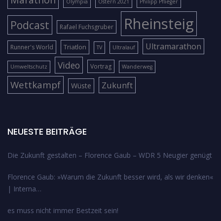
Olympia
Ostern 2021
Philipp Pflieger
Rheinsteig
Podcast
Rafael Fuchsgruber
Ultramarathon
Triatlon
Runner's World
TV
Ultralauf
Video
Vortrag
Umweltschutz
Wanderweg
Wettkampf
Zukunft
Wüste
NEUESTE BEITRÄGE
Die Zukunft gestalten – Florence Gaub – WDR 5 Neugier genügt
Florence Gaub: »Warum die Zukunft besser wird, als wir denken«
| Interna…
es muss nicht immer Bestzeit sein!