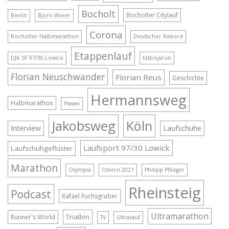
Bocholt
Bocholter Citylauf
Berlin
Björn Weier
Corona
Bocholter Halbmarathon
Deutscher Rekord
Etappenlauf
DJK SF 97/30 Lowick
fatboysrun
Florian Neuschwander
Florian Reus
Geschichte
Hermannsweg
Halbmarathon
Hawai
Jakobsweg
Köln
Interview
Laufschuhe
Laufsport 97/30 Lowick
Laufschuhgeflüster
Marathon
Olympia
Ostern 2021
Philipp Pflieger
Rheinsteig
Podcast
Rafael Fuchsgruber
Ultramarathon
Triatlon
Runner's World
TV
Ultralauf