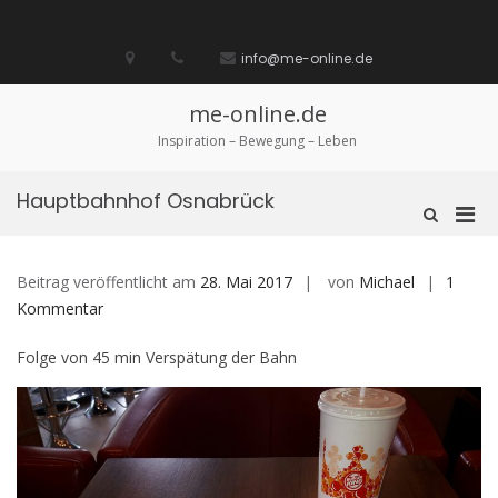
Zum
Inhalt
Startseite
laufen
Lebenskunst
Bocholt
Ich
über
Impressum
springen
info@me-online.de
biete
diese
/
Seite
Ich
me-online.de
suche
Inspiration – Bewegung – Leben
Hauptbahnhof Osnabrück
Pri
Such-
Formular
Men
ansehen
für
Beitrag veröffentlicht am
28. Mai 2017
von
Michael
1
mobi
zu
Kommentar
Ger
Hauptbahnhof
Folge von 45 min Verspätung der Bahn
Osnabrück