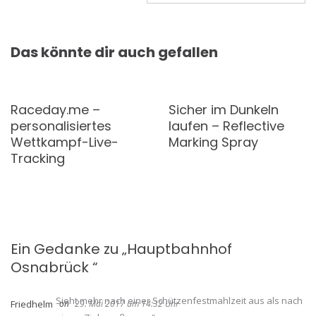
Das könnte dir auch gefallen
Raceday.me –
Sicher im Dunkeln
personalisiertes
laufen – Reflective
Wettkampf-Live-
Marking Spray
Tracking
Ein Gedanke zu „
Hauptbahnhof
Osnabrück
“
Sieht mehr nach einer Schützenfestmahlzeit aus als nach
Friedhelm
29. Mai 2017 um 14:32 Uhr