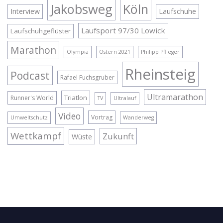
Jakobsweg
Köln
Interview
Laufschuhe
Laufsport 97/30 Lowick
Laufschuhgeflüster
Marathon
Olympia
Ostern 2021
Philipp Pflieger
Rheinsteig
Podcast
Rafael Fuchsgruber
Ultramarathon
Triatlon
Runner's World
TV
Ultralauf
Video
Vortrag
Umweltschutz
Wanderweg
Wettkampf
Zukunft
Wüste