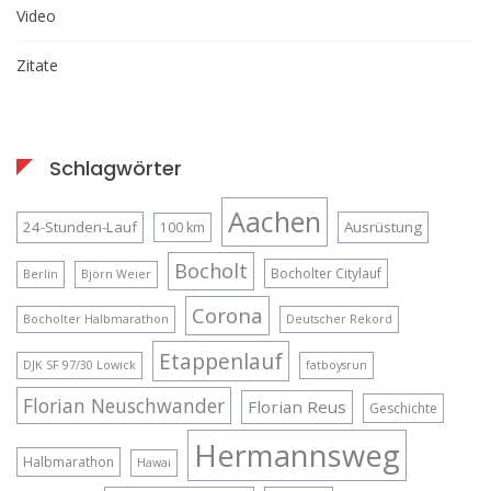
Video
Zitate
Schlagwörter
Aachen
24-Stunden-Lauf
Ausrüstung
100 km
Bocholt
Bocholter Citylauf
Berlin
Björn Weier
Corona
Bocholter Halbmarathon
Deutscher Rekord
Etappenlauf
DJK SF 97/30 Lowick
fatboysrun
Florian Neuschwander
Florian Reus
Geschichte
Hermannsweg
Halbmarathon
Hawai