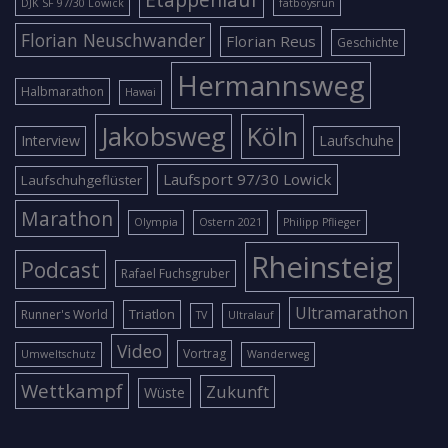
DJK SF 97/30 Lowick
fatboysrun
Florian Neuschwander
Florian Reus
Geschichte
Hermannsweg
Halbmarathon
Hawai
Jakobsweg
Köln
Interview
Laufschuhe
Laufsport 97/30 Lowick
Laufschuhgeflüster
Marathon
Olympia
Ostern 2021
Philipp Pflieger
Rheinsteig
Podcast
Rafael Fuchsgruber
Ultramarathon
Triatlon
Runner's World
TV
Ultralauf
Video
Vortrag
Umweltschutz
Wanderweg
Wettkampf
Zukunft
Wüste