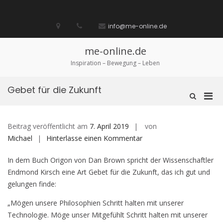
Zum
Inhalt
Startseite
laufen
Lebenskunst
Bocholt
Ich
über
Impressum
springen
info@me-online.de
biete
diese
/
Seite
Ich
me-online.de
suche
Inspiration – Bewegung – Leben
Gebet für die Zukunft
Pri
Such-
Formular
Men
ansehen
für
Beitrag veröffentlicht am
7. April 2019
von
mobi
auf
Michael
Hinterlasse einen Kommentar
Ger
Gebet
In dem Buch Origon von Dan Brown spricht der Wissenschaftler
für
Endmond Kirsch eine Art Gebet für die Zukunft, das ich gut und
die
gelungen finde:
Zukunft
„Mögen unsere Philosophien Schritt halten mit unserer
Technologie. Möge unser Mitgefühlt Schritt halten mit unserer