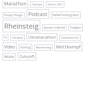
Marathon
Olympia
Ostern 2021
Podcast
Rafael Fuchsgruber
Philipp Pflieger
Rheinsteig
Triatlon
Runner's World
Ultramarathon
TV
Ultralauf
Umweltschutz
Wettkampf
Video
Vortrag
Wanderweg
Zukunft
Wüste