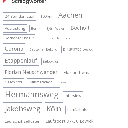
Schlagwörter
Aachen
24-Stunden-Lauf
100 km
Bocholt
Ausrüstung
Berlin
Björn Weier
Bocholter Citylauf
Bocholter Halbmarathon
Corona
Deutscher Rekord
DJK SF 97/30 Lowick
Etappenlauf
fatboysrun
Florian Neuschwander
Florian Reus
Geschichte
Halbmarathon
Hawai
Hermannsweg
Interview
Jakobsweg
Köln
Laufschuhe
Laufsport 97/30 Lowick
Laufschuhgeflüster