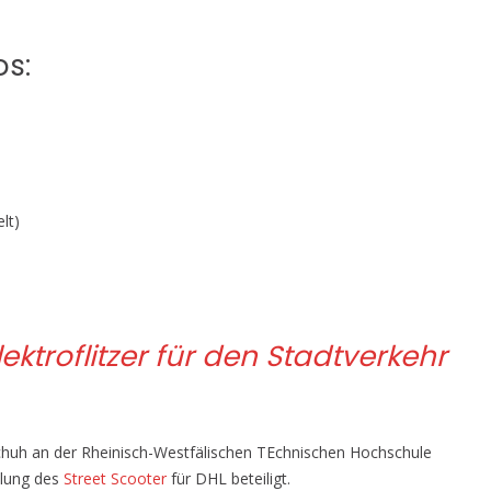
os:
lt)
lektroflitzer für den Stadtverkehr
chuh an der Rheinisch-Westfälischen TEchnischen Hochschule
klung des
Street Scooter
für DHL beteiligt.