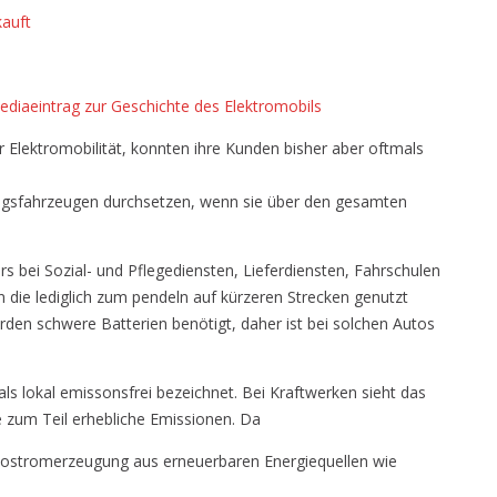
Auto
kauft
–
Das
ist
ediaeintrag zur Geschichte des Elektromobils
Zukunft
 Elektromobilität, konnten ihre Kunden bisher aber oftmals
ngsfahrzeugen durchsetzen, wenn sie über den gesamten
s bei Sozial- und Pflegediensten, Lieferdiensten, Fahrschulen
die lediglich zum pendeln auf kürzeren Strecken genutzt
den schwere Batterien benötigt, daher ist bei solchen Autos
ls lokal emissonsfrei bezeichnet. Bei Kraftwerken sieht das
e zum Teil erhebliche Emissionen. Da
ttostromerzeugung aus erneuerbaren Energiequellen wie