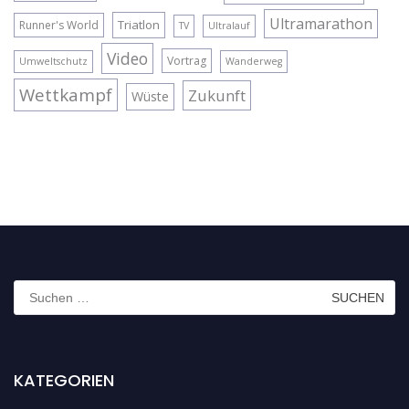
Ultramarathon
Triatlon
Runner's World
TV
Ultralauf
Video
Vortrag
Umweltschutz
Wanderweg
Wettkampf
Zukunft
Wüste
Suchen
nach:
KATEGORIEN