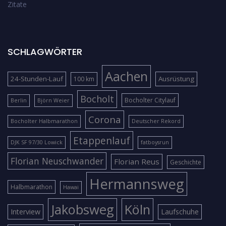
Zitate
SCHLAGWÖRTER
Aachen
24-Stunden-Lauf
Ausrüstung
100 km
Bocholt
Bocholter Citylauf
Berlin
Björn Weier
Corona
Bocholter Halbmarathon
Deutscher Rekord
Etappenlauf
DJK SF 97/30 Lowick
fatboysrun
Florian Neuschwander
Florian Reus
Geschichte
Hermannsweg
Halbmarathon
Hawai
Jakobsweg
Köln
Interview
Laufschuhe