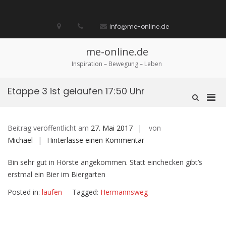
Zum
Inhalt
Startseite
laufen
Lebenskunst
Bocholt
Ich
über
Impressum
springen
info@me-online.de
biete
diese
/
Seite
Ich
me-online.de
suche
Inspiration – Bewegung – Leben
Etappe 3 ist gelaufen 17:50 Uhr
Pri
Such-
Formular
Men
ansehen
für
Beitrag veröffentlicht am
27. Mai 2017
von
mobi
auf
Michael
Hinterlasse einen Kommentar
Ger
Etappe
Bin sehr gut in Hörste angekommen. Statt einchecken gibt’s
3
erstmal ein Bier im Biergarten
ist
gelaufen
Posted in:
laufen
Tagged:
Hermannsweg
17:50
Uhr