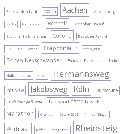
Aachen
24-Stunden-Lauf
Ausrüstung
100 km
Bocholt
Bocholter Citylauf
Berlin
Björn Weier
Corona
Bocholter Halbmarathon
Deutscher Rekord
Etappenlauf
DJK SF 97/30 Lowick
fatboysrun
Florian Neuschwander
Florian Reus
Geschichte
Hermannsweg
Halbmarathon
Hawai
Jakobsweg
Köln
Interview
Laufschuhe
Laufsport 97/30 Lowick
Laufschuhgeflüster
Marathon
Olympia
Ostern 2021
Philipp Pflieger
Rheinsteig
Podcast
Rafael Fuchsgruber