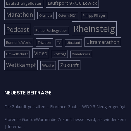
Laufsport 97/30 Lowick
Laufschuhgeflüster
Marathon
Olympia
Ostern 2021
Philipp Pflieger
Rheinsteig
Podcast
Rafael Fuchsgruber
Ultramarathon
Triatlon
Runner's World
TV
Ultralauf
Video
Vortrag
Umweltschutz
Wanderweg
Wettkampf
Zukunft
Wüste
NEUESTE BEITRÄGE
Die Zukunft gestalten – Florence Gaub – WDR 5 Neugier genügt
Florence Gaub: »Warum die Zukunft besser wird, als wir denken«
| Interna…