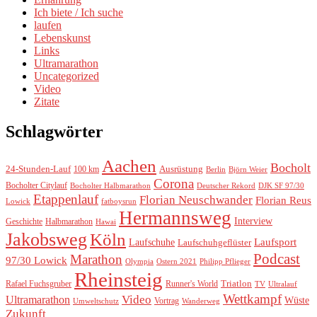
Ich biete / Ich suche
laufen
Lebenskunst
Links
Ultramarathon
Uncategorized
Video
Zitate
Schlagwörter
Aachen
Bocholt
24-Stunden-Lauf
Ausrüstung
100 km
Berlin
Björn Weier
Corona
Bocholter Citylauf
Bocholter Halbmarathon
Deutscher Rekord
DJK SF 97/30
Etappenlauf
Florian Neuschwander
Florian Reus
Lowick
fatboysrun
Hermannsweg
Interview
Geschichte
Halbmarathon
Hawai
Jakobsweg
Köln
Laufsport
Laufschuhe
Laufschuhgeflüster
Podcast
Marathon
97/30 Lowick
Olympia
Ostern 2021
Philipp Pflieger
Rheinsteig
Triatlon
Rafael Fuchsgruber
Runner's World
TV
Ultralauf
Wettkampf
Video
Ultramarathon
Wüste
Vortrag
Umweltschutz
Wanderweg
Zukunft