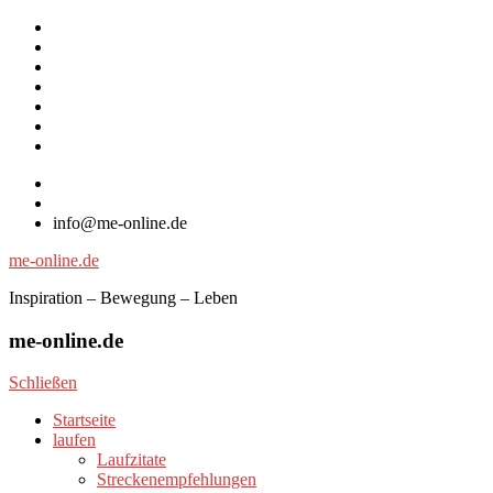
Zum
Startseite
Inhalt
laufen
springen
Lebenskunst
Bocholt
Ich
biete
über
/
diese
Impressum
Ich
Seite
suche
info@me-online.de
me-online.de
Inspiration – Bewegung – Leben
me-online.de
Schließen
Startseite
laufen
Laufzitate
Streckenempfehlungen