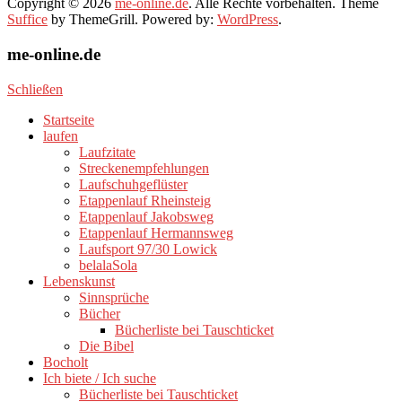
Copyright © 2026
me-online.de
. Alle Rechte vorbehalten. Theme
Suffice
by ThemeGrill. Powered by:
WordPress
.
me-online.de
Schließen
Startseite
laufen
Laufzitate
Streckenempfehlungen
Laufschuhgeflüster
Etappenlauf Rheinsteig
Etappenlauf Jakobsweg
Etappenlauf Hermannsweg
Laufsport 97/30 Lowick
belalaSola
Lebenskunst
Sinnsprüche
Bücher
Bücherliste bei Tauschticket
Die Bibel
Bocholt
Ich biete / Ich suche
Bücherliste bei Tauschticket