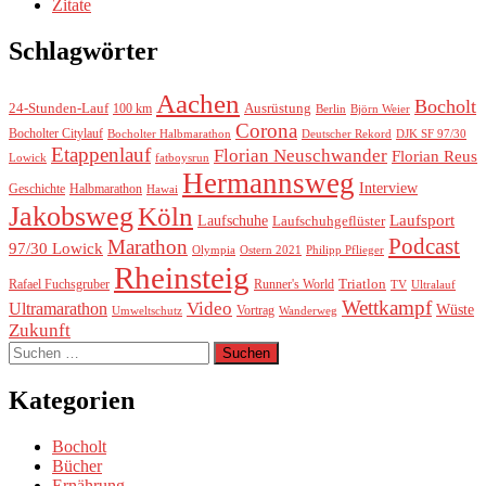
Zitate
Schlagwörter
Aachen
Bocholt
24-Stunden-Lauf
Ausrüstung
100 km
Berlin
Björn Weier
Corona
Bocholter Citylauf
Bocholter Halbmarathon
Deutscher Rekord
DJK SF 97/30
Etappenlauf
Florian Neuschwander
Florian Reus
Lowick
fatboysrun
Hermannsweg
Interview
Geschichte
Halbmarathon
Hawai
Jakobsweg
Köln
Laufsport
Laufschuhe
Laufschuhgeflüster
Podcast
Marathon
97/30 Lowick
Olympia
Ostern 2021
Philipp Pflieger
Rheinsteig
Triatlon
Rafael Fuchsgruber
Runner's World
TV
Ultralauf
Wettkampf
Video
Ultramarathon
Wüste
Vortrag
Umweltschutz
Wanderweg
Zukunft
Suchen
nach:
Kategorien
Bocholt
Bücher
Ernährung