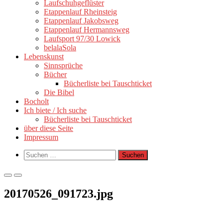
Laufschuhgeflüster
Etappenlauf Rheinsteig
Etappenlauf Jakobsweg
Etappenlauf Hermannsweg
Laufsport 97/30 Lowick
belalaSola
Lebenskunst
Sinnsprüche
Bücher
Bücherliste bei Tauschticket
Die Bibel
Bocholt
Ich biete / Ich suche
Bücherliste bei Tauschticket
über diese Seite
Impressum
Such-
Suchen
Formular
nach:
ansehen
Primäres
Primäres
Menü
Menü
20170526_091723.jpg
für
für
mobile
Desktop
Geräte