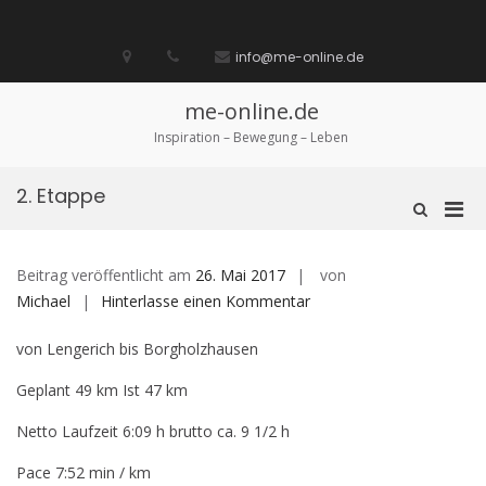
Zum
Inhalt
Startseite
laufen
Lebenskunst
Bocholt
Ich
über
Impressum
springen
info@me-online.de
biete
diese
/
Seite
Ich
me-online.de
suche
Inspiration – Bewegung – Leben
2. Etappe
Pri
Such-
Formular
Men
ansehen
für
Beitrag veröffentlicht am
26. Mai 2017
von
mobi
auf
Michael
Hinterlasse einen Kommentar
Ger
2.
von Lengerich bis Borgholzhausen
Etappe
Geplant 49 km Ist 47 km
Netto Laufzeit 6:09 h brutto ca. 9 1/2 h
Pace 7:52 min / km