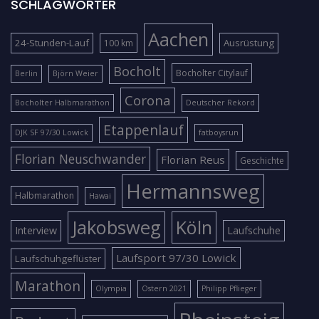
SCHLAGWÖRTER
Aachen
24-Stunden-Lauf
Ausrüstung
100 km
Bocholt
Bocholter Citylauf
Berlin
Björn Weier
Corona
Bocholter Halbmarathon
Deutscher Rekord
Etappenlauf
DJK SF 97/30 Lowick
fatboysrun
Florian Neuschwander
Florian Reus
Geschichte
Hermannsweg
Halbmarathon
Hawai
Jakobsweg
Köln
Interview
Laufschuhe
Laufsport 97/30 Lowick
Laufschuhgeflüster
Marathon
Olympia
Ostern 2021
Philipp Pflieger