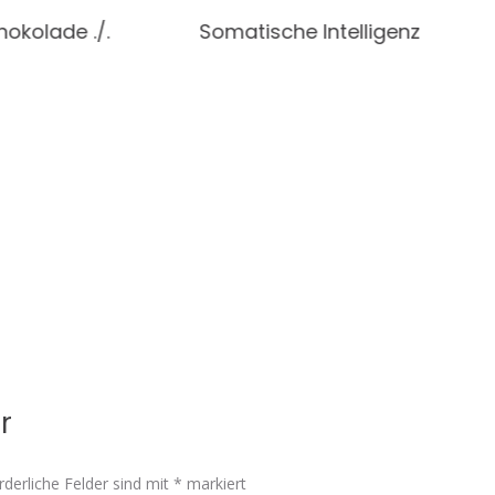
hokolade ./.
Somatische Intelligenz
r
rderliche Felder sind mit
*
markiert