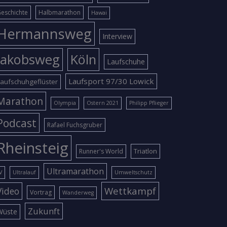
eschichte
Halbmarathon
Hawai
Hermannsweg
Interview
Jakobsweg
Köln
Laufschuhe
Laufsport 97/30 Lowick
aufschuhgeflüster
Marathon
Olympia
Ostern 2021
Philipp Pflieger
Podcast
Rafael Fuchsgruber
Rheinsteig
Triatlon
Runner's World
Ultramarathon
V
Ultralauf
Umweltschutz
Wettkampf
Video
Vortrag
Wanderweg
Zukunft
Wüste