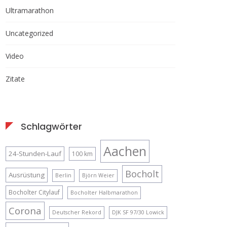
Ultramarathon
Uncategorized
Video
Zitate
Schlagwörter
Aachen
24-Stunden-Lauf
100 km
Bocholt
Ausrüstung
Berlin
Björn Weier
Bocholter Citylauf
Bocholter Halbmarathon
Corona
Deutscher Rekord
DJK SF 97/30 Lowick