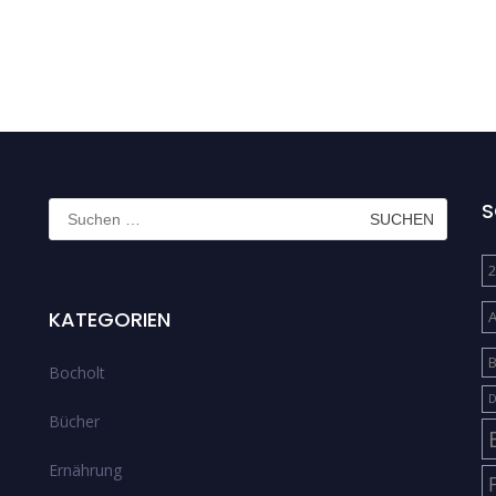
Suchen
S
nach:
2
KATEGORIEN
B
Bocholt
D
Bücher
Ernährung