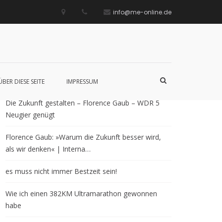
info@me-online.de
Neueste Beiträge
Such-
ÜBER DIESE SEITE
IMPRESSUM
Formular
ansehen
Die Zukunft gestalten – Florence Gaub – WDR 5
Neugier genügt
Florence Gaub: »Warum die Zukunft besser wird,
als wir denken« | Interna…
es muss nicht immer Bestzeit sein!
Wie ich einen 382KM Ultramarathon gewonnen
habe