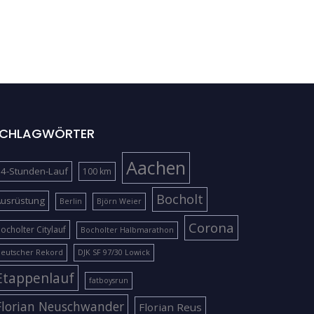
CHLAGWÖRTER
Aachen
4-Stunden-Lauf
100 km
Bocholt
Ausrüstung
Berlin
Björn Weier
Corona
ocholter Citylauf
Bocholter Halbmarathon
eutscher Rekord
DJK SF 97/30 Lowick
Etappenlauf
fatboysrun
Florian Neuschwander
Florian Reus