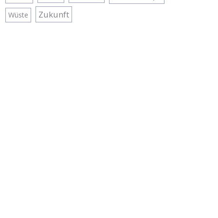
Zukunft
Wüste
No-Time-to-eat – Der
Ernährungs-Podcast