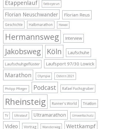
Etappenlauf
fatboysrun
Florian Neuschwander
Florian Reus
Geschichte
Halbmarathon
Hawai
Hermannsweg
Interview
Jakobsweg
Köln
Laufschuhe
Laufsport 97/30 Lowick
Laufschuhgeflüster
Marathon
Olympia
Ostern 2021
Podcast
Rafael Fuchsgruber
Philipp Pflieger
Rheinsteig
Triatlon
Runner's World
Ultramarathon
TV
Ultralauf
Umweltschutz
Wettkampf
Video
Vortrag
Wanderweg