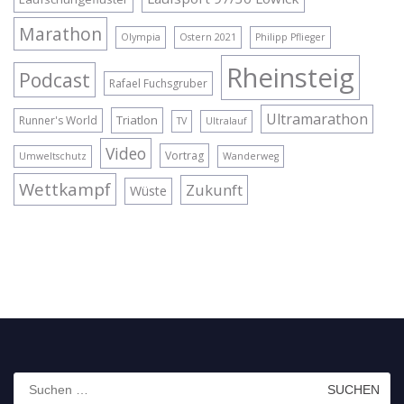
Marathon
Olympia
Ostern 2021
Philipp Pflieger
Rheinsteig
Podcast
Rafael Fuchsgruber
Ultramarathon
Triatlon
Runner's World
TV
Ultralauf
Video
Vortrag
Umweltschutz
Wanderweg
Wettkampf
Zukunft
Wüste
Suchen
nach: