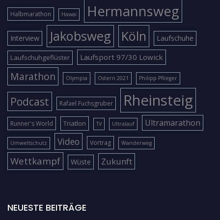
Hermannsweg
Halbmarathon
Hawai
Jakobsweg
Köln
Interview
Laufschuhe
Laufsport 97/30 Lowick
Laufschuhgeflüster
Marathon
Olympia
Ostern 2021
Philipp Pflieger
Rheinsteig
Podcast
Rafael Fuchsgruber
Ultramarathon
Triatlon
Runner's World
TV
Ultralauf
Video
Vortrag
Umweltschutz
Wanderweg
Wettkampf
Zukunft
Wüste
NEUESTE BEITRÄGE