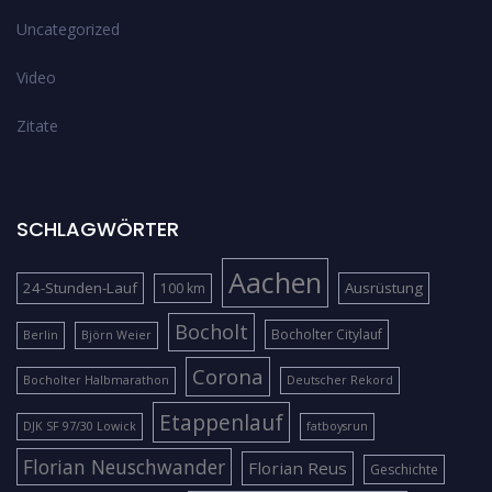
Uncategorized
Video
Zitate
SCHLAGWÖRTER
Aachen
24-Stunden-Lauf
Ausrüstung
100 km
Bocholt
Bocholter Citylauf
Berlin
Björn Weier
Corona
Bocholter Halbmarathon
Deutscher Rekord
Etappenlauf
DJK SF 97/30 Lowick
fatboysrun
Florian Neuschwander
Florian Reus
Geschichte