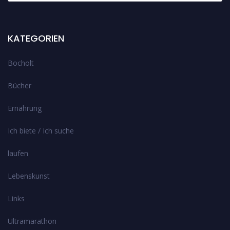
KATEGORIEN
Bocholt
Bücher
Ernährung
Ich biete / Ich suche
laufen
Lebenskunst
Links
Ultramarathon