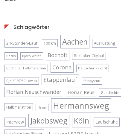
Schlagwörter
Aachen
24-Stunden-Lauf
Ausrüstung
100 km
Bocholt
Bocholter Citylauf
Berlin
Björn Weier
Corona
Bocholter Halbmarathon
Deutscher Rekord
Etappenlauf
DJK SF 97/30 Lowick
fatboysrun
Florian Neuschwander
Florian Reus
Geschichte
Hermannsweg
Halbmarathon
Hawai
Jakobsweg
Köln
Interview
Laufschuhe
Laufsport 97/30 Lowick
Laufschuhgeflüster