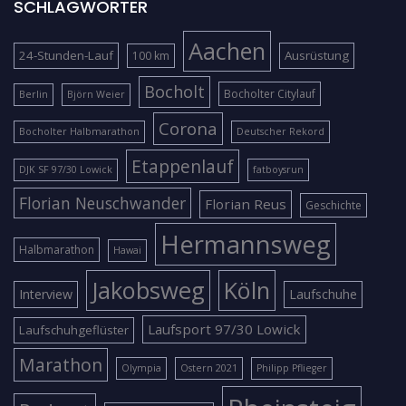
SCHLAGWÖRTER
Aachen
24-Stunden-Lauf
Ausrüstung
100 km
Bocholt
Bocholter Citylauf
Berlin
Björn Weier
Corona
Bocholter Halbmarathon
Deutscher Rekord
Etappenlauf
DJK SF 97/30 Lowick
fatboysrun
Florian Neuschwander
Florian Reus
Geschichte
Hermannsweg
Halbmarathon
Hawai
Jakobsweg
Köln
Interview
Laufschuhe
Laufsport 97/30 Lowick
Laufschuhgeflüster
Marathon
Olympia
Ostern 2021
Philipp Pflieger