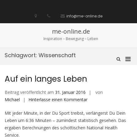
Zum
Inhalt
Startseite
laufen
Lebenskunst
Bocholt
Ich
über
Impressum
springen
info@me-online.de
biete
diese
/
Seite
Ich
me-online.de
suche
Inspiration – Bewegung – Leben
Schlagwort:
Wissenschaft
Pri
Such-
Formular
Men
ansehen
für
Auf ein langes Leben
mobi
Ger
Beitrag veröffentlicht am
31. Januar 2016
von
auf
Michael
Hinterlasse einen Kommentar
Auf
Mit jeder Minute, in der Du Sport treibst, verlängerst Du Dein
ein
Leben um 6:36 Minuten – zumindest statistisch gesehen. Das
langes
ergaben Berechnungen des schottischen National Health
Leben
Service.