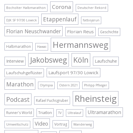
Corona
Bocholter Halbmarathon
Deutscher Rekord
Etappenlauf
DJK SF 97/30 Lowick
fatboysrun
Florian Neuschwander
Florian Reus
Geschichte
Hermannsweg
Halbmarathon
Hawai
Jakobsweg
Köln
Interview
Laufschuhe
Laufsport 97/30 Lowick
Laufschuhgeflüster
Marathon
Olympia
Ostern 2021
Philipp Pflieger
Rheinsteig
Podcast
Rafael Fuchsgruber
Ultramarathon
Triatlon
Runner's World
TV
Ultralauf
Video
Vortrag
Umweltschutz
Wanderweg