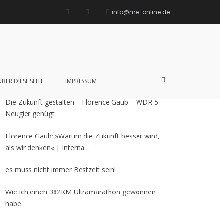
info@me-online.de
Neueste Beiträge
Such-
ÜBER DIESE SEITE
IMPRESSUM
Formular
ansehen
Die Zukunft gestalten – Florence Gaub – WDR 5
Neugier genügt
Florence Gaub: »Warum die Zukunft besser wird,
als wir denken« | Interna…
es muss nicht immer Bestzeit sein!
Wie ich einen 382KM Ultramarathon gewonnen
habe