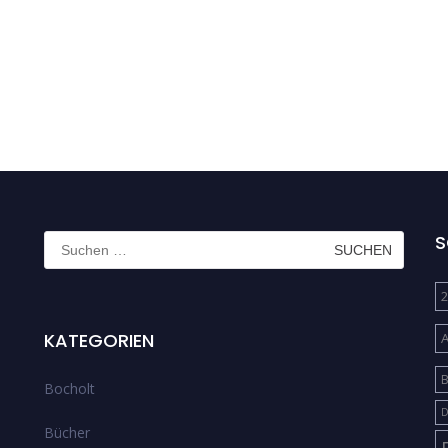
Suchen
S
nach:
2
KATEGORIEN
B
Bocholt
D
Bücher