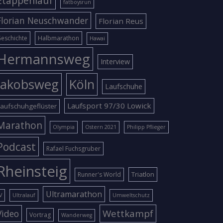
Etappenlauf
fatboysrun
Florian Neuschwander
Florian Reus
eschichte
Halbmarathon
Hawai
Hermannsweg
Interview
Jakobsweg
Köln
Laufschuhe
Laufsport 97/30 Lowick
aufschuhgeflüster
Marathon
Olympia
Ostern 2021
Philipp Pflieger
Podcast
Rafael Fuchsgruber
Rheinsteig
Triatlon
Runner's World
Ultramarathon
V
Ultralauf
Umweltschutz
Wettkampf
Video
Vortrag
Wanderweg