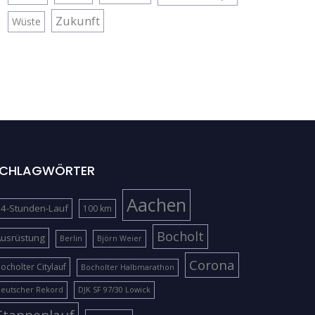
Zukunft
Wüste
CHLAGWÖRTER
Aachen
4-Stunden-Lauf
100 km
Bocholt
Ausrüstung
Berlin
Björn Weier
Corona
ocholter Citylauf
Bocholter Halbmarathon
eutscher Rekord
DJK SF 97/30 Lowick