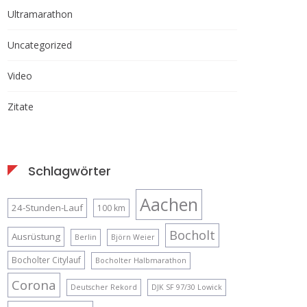
Ultramarathon
Uncategorized
Video
Zitate
Schlagwörter
Aachen
24-Stunden-Lauf
100 km
Bocholt
Ausrüstung
Berlin
Björn Weier
Bocholter Citylauf
Bocholter Halbmarathon
Corona
Deutscher Rekord
DJK SF 97/30 Lowick