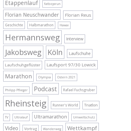
Etappenlauf
fatboysrun
Florian Neuschwander
Florian Reus
Geschichte
Halbmarathon
Hawai
Hermannsweg
Interview
Jakobsweg
Köln
Laufschuhe
Laufsport 97/30 Lowick
Laufschuhgeflüster
Marathon
Olympia
Ostern 2021
Podcast
Rafael Fuchsgruber
Philipp Pflieger
Rheinsteig
Triatlon
Runner's World
Ultramarathon
TV
Ultralauf
Umweltschutz
Wettkampf
Video
Vortrag
Wanderweg