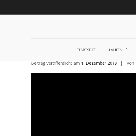
Zum
Inhalt
Startseite
laufen
Lebenskunst
Bocholt
Ich
über
Impressum
Schlagwort:
Wasserstoff
springen
biete
diese
/
Seite
Ich
suche
Wasserstoff als zentraler
STARTSEITE
LAUFEN
Beitrag veröffentlicht am
1. Dezember 2019
von