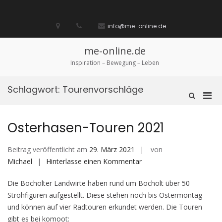
Zum
Inhalt
Startseite
laufen
Lebenskunst
Bocholt
Ich
über
Impressum
springen
info@me-online.de
biete
diese
/
Seite
Ich
me-online.de
suche
Inspiration – Bewegung – Leben
Schlagwort:
Tourenvorschläge
Pri
Such-
Formular
Men
ansehen
für
Osterhasen-Touren 2021
mobi
Ger
Beitrag veröffentlicht am
29. März 2021
von
auf
Michael
Hinterlasse einen Kommentar
Osterhasen-
Die Bocholter Landwirte haben rund um Bocholt über 50
Touren
Strohfiguren aufgestellt. Diese stehen noch bis Ostermontag
2021
und können auf vier Radtouren erkundet werden. Die Touren
gibt es bei komoot: