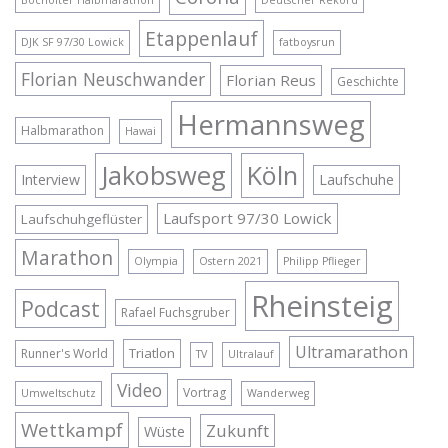
Bocholter Halbmarathon
Deutscher Rekord
Etappenlauf
DJK SF 97/30 Lowick
fatboysrun
Florian Neuschwander
Florian Reus
Geschichte
Hermannsweg
Halbmarathon
Hawai
Jakobsweg
Köln
Interview
Laufschuhe
Laufsport 97/30 Lowick
Laufschuhgeflüster
Marathon
Olympia
Ostern 2021
Philipp Pflieger
Rheinsteig
Podcast
Rafael Fuchsgruber
Ultramarathon
Triatlon
Runner's World
TV
Ultralauf
Video
Vortrag
Umweltschutz
Wanderweg
Wettkampf
Zukunft
Wüste