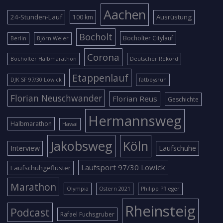
Aachen
24-Stunden-Lauf
Ausrüstung
100 km
Bocholt
Bocholter Citylauf
Berlin
Björn Weier
Corona
Bocholter Halbmarathon
Deutscher Rekord
Etappenlauf
DJK SF 97/30 Lowick
fatboysrun
Florian Neuschwander
Florian Reus
Geschichte
Hermannsweg
Halbmarathon
Hawai
Jakobsweg
Köln
Interview
Laufschuhe
Laufsport 97/30 Lowick
Laufschuhgeflüster
Marathon
Olympia
Ostern 2021
Philipp Pflieger
Rheinsteig
Podcast
Rafael Fuchsgruber