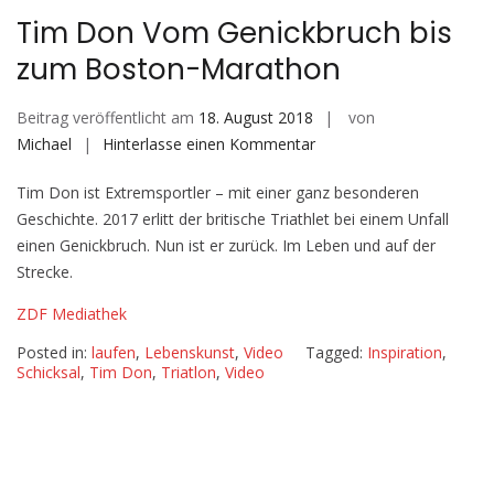
Tim Don Vom Genickbruch bis
zum Boston-Marathon
Beitrag veröffentlicht am
18. August 2018
von
auf
Michael
Hinterlasse einen Kommentar
Tim
Tim Don ist Extremsportler – mit einer ganz besonderen
Don
Geschichte. 2017 erlitt der britische Triathlet bei einem Unfall
Vom
einen Genickbruch. Nun ist er zurück. Im Leben und auf der
Genickbruch
Strecke.
bis
zum
ZDF Mediathek
Boston-
Posted in:
laufen
,
Lebenskunst
,
Video
Tagged:
Inspiration
,
Marathon
Schicksal
,
Tim Don
,
Triatlon
,
Video