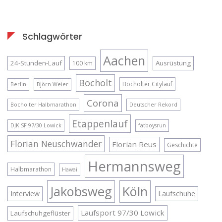
Schlagwörter
Aachen
24-Stunden-Lauf
Ausrüstung
100 km
Bocholt
Bocholter Citylauf
Berlin
Björn Weier
Corona
Bocholter Halbmarathon
Deutscher Rekord
Etappenlauf
DJK SF 97/30 Lowick
fatboysrun
Florian Neuschwander
Florian Reus
Geschichte
Hermannsweg
Halbmarathon
Hawai
Jakobsweg
Köln
Interview
Laufschuhe
Laufsport 97/30 Lowick
Laufschuhgeflüster