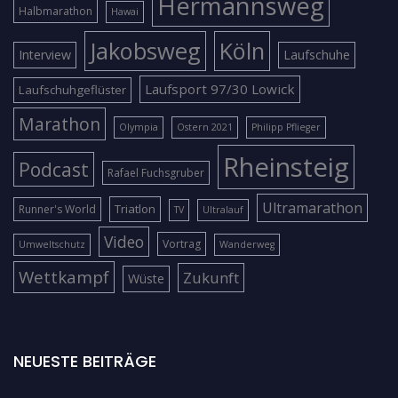
Hermannsweg
Halbmarathon
Hawai
Jakobsweg
Köln
Interview
Laufschuhe
Laufsport 97/30 Lowick
Laufschuhgeflüster
Marathon
Olympia
Ostern 2021
Philipp Pflieger
Rheinsteig
Podcast
Rafael Fuchsgruber
Ultramarathon
Triatlon
Runner's World
TV
Ultralauf
Video
Vortrag
Umweltschutz
Wanderweg
Wettkampf
Zukunft
Wüste
NEUESTE BEITRÄGE