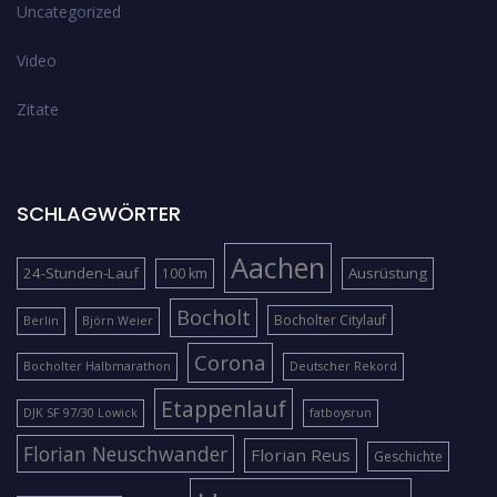
Uncategorized
Video
Zitate
SCHLAGWÖRTER
Aachen
24-Stunden-Lauf
Ausrüstung
100 km
Bocholt
Bocholter Citylauf
Berlin
Björn Weier
Corona
Bocholter Halbmarathon
Deutscher Rekord
Etappenlauf
DJK SF 97/30 Lowick
fatboysrun
Florian Neuschwander
Florian Reus
Geschichte