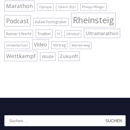
Marathon
Olympia
Ostern 2021
Philipp Pflieger
Rheinsteig
Podcast
Rafael Fuchsgruber
Ultramarathon
Triatlon
Runner's World
TV
Ultralauf
Video
Vortrag
Umweltschutz
Wanderweg
Wettkampf
Zukunft
Wüste
Suchen
nach: