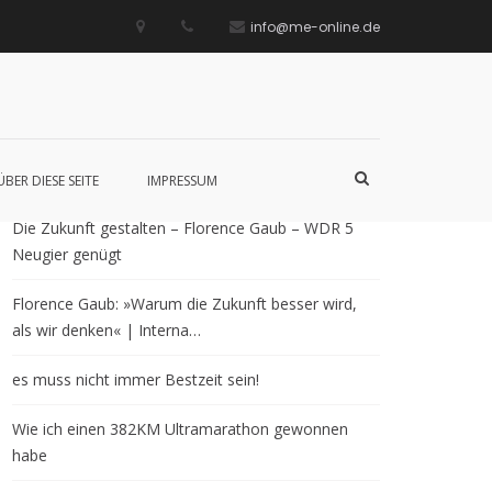
info@me-online.de
Neueste Beiträge
Such-
ÜBER DIESE SEITE
IMPRESSUM
Formular
ansehen
Die Zukunft gestalten – Florence Gaub – WDR 5
Neugier genügt
Florence Gaub: »Warum die Zukunft besser wird,
als wir denken« | Interna…
es muss nicht immer Bestzeit sein!
Wie ich einen 382KM Ultramarathon gewonnen
habe