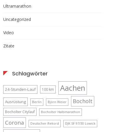
Ultramarathon
Uncategorized
Video
Zitate
Schlagwörter
Aachen
24-Stunden-Lauf
100 km
Bocholt
Ausrüstung
Berlin
Björn Weier
Bocholter Citylauf
Bocholter Halbmarathon
Corona
Deutscher Rekord
DJK SF 97/30 Lowick