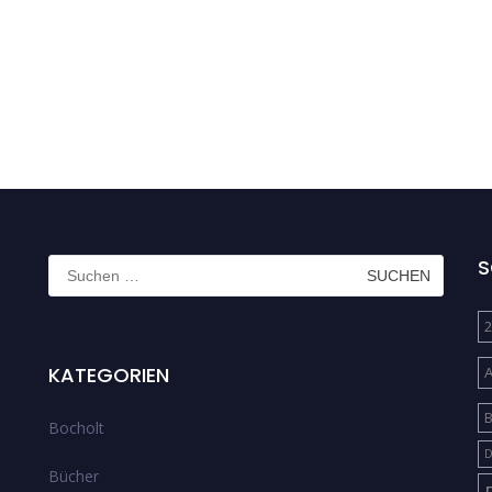
Suchen
S
nach:
2
KATEGORIEN
B
Bocholt
D
Bücher