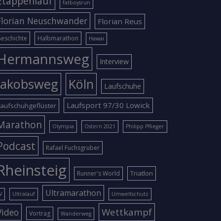
Etappenlauf
fatboysrun
Florian Neuschwander
Florian Reus
eschichte
Halbmarathon
Hawai
Hermannsweg
Interview
Jakobsweg
Köln
Laufschuhe
Laufsport 97/30 Lowick
aufschuhgeflüster
Marathon
Olympia
Ostern 2021
Philipp Pflieger
Podcast
Rafael Fuchsgruber
Rheinsteig
Triatlon
Runner's World
Ultramarathon
V
Ultralauf
Umweltschutz
Wettkampf
Video
Vortrag
Wanderweg