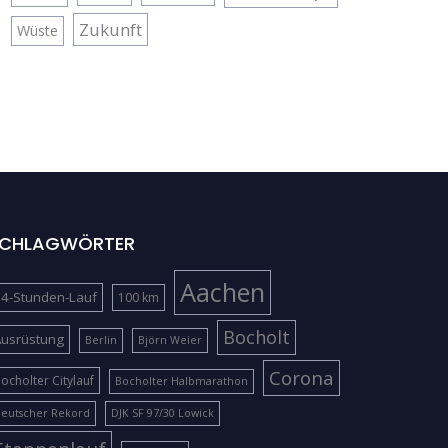
Zukunft
Wüste
CHLAGWÖRTER
Aachen
4-Stunden-Lauf
100 km
Bocholt
Ausrüstung
Berlin
Björn Weier
Corona
ocholter Citylauf
Bocholter Halbmarathon
eutscher Rekord
DJK SF 97/30 Lowick