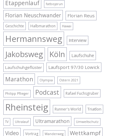
Etappenlauf
fatboysrun
Florian Neuschwander
Florian Reus
Geschichte
Halbmarathon
Hawai
Hermannsweg
Interview
Jakobsweg
Köln
Laufschuhe
Laufsport 97/30 Lowick
Laufschuhgeflüster
Marathon
Olympia
Ostern 2021
Podcast
Rafael Fuchsgruber
Philipp Pflieger
Rheinsteig
Triatlon
Runner's World
Ultramarathon
TV
Ultralauf
Umweltschutz
Wettkampf
Video
Vortrag
Wanderweg