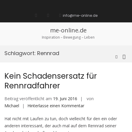
Zum
Inhalt
Startseite
laufen
Lebenskunst
Bocholt
Ich
über
Impressum
springen
info@me-online.de
biete
diese
/
Seite
Ich
me-online.de
suche
Inspiration – Bewegung – Leben
Schlagwort:
Rennrad
Pri
Such-
Formula
Me
ansehen
für
Kein Schadensersatz für
mob
Rennradfahrer
Ger
Beitrag veröffentlicht am
19. Juni 2016
von
auf
Michael
Hinterlasse einen Kommentar
Kein
Hat nicht mit Laufen zu tun, doch vielleicht für den ein oder
Schadensersatz
anderen interessant, der auch mal auf dem Rennrad seiner
für