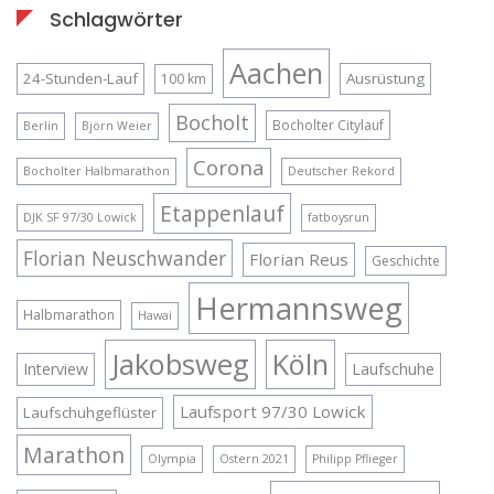
Schlagwörter
Aachen
24-Stunden-Lauf
Ausrüstung
100 km
Bocholt
Bocholter Citylauf
Berlin
Björn Weier
Corona
Bocholter Halbmarathon
Deutscher Rekord
Etappenlauf
DJK SF 97/30 Lowick
fatboysrun
Florian Neuschwander
Florian Reus
Geschichte
Hermannsweg
Halbmarathon
Hawai
Jakobsweg
Köln
Interview
Laufschuhe
Laufsport 97/30 Lowick
Laufschuhgeflüster
Marathon
Olympia
Ostern 2021
Philipp Pflieger