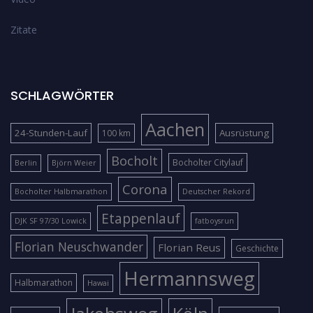
Zitate
SCHLAGWÖRTER
Aachen
24-Stunden-Lauf
Ausrüstung
100 km
Bocholt
Bocholter Citylauf
Berlin
Björn Weier
Corona
Bocholter Halbmarathon
Deutscher Rekord
Etappenlauf
DJK SF 97/30 Lowick
fatboysrun
Florian Neuschwander
Florian Reus
Geschichte
Hermannsweg
Halbmarathon
Hawai