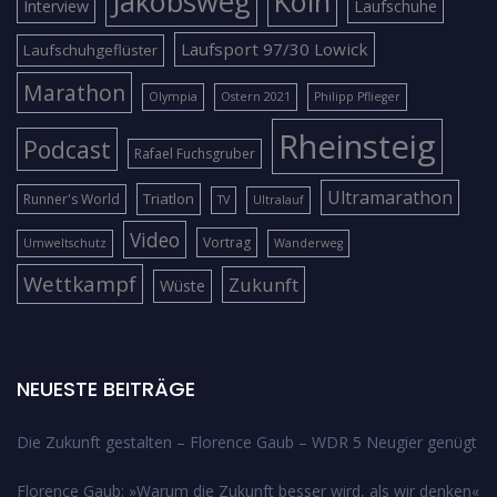
Jakobsweg
Köln
Interview
Laufschuhe
Laufsport 97/30 Lowick
Laufschuhgeflüster
Marathon
Olympia
Ostern 2021
Philipp Pflieger
Rheinsteig
Podcast
Rafael Fuchsgruber
Ultramarathon
Triatlon
Runner's World
TV
Ultralauf
Video
Vortrag
Umweltschutz
Wanderweg
Wettkampf
Zukunft
Wüste
NEUESTE BEITRÄGE
Die Zukunft gestalten – Florence Gaub – WDR 5 Neugier genügt
Florence Gaub: »Warum die Zukunft besser wird, als wir denken«