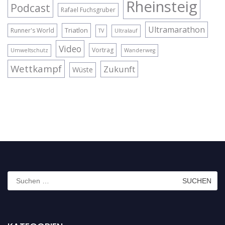
Rheinsteig
Podcast
Rafael Fuchsgruber
Ultramarathon
Triatlon
Runner's World
TV
Ultralauf
Video
Vortrag
Umweltschutz
Wanderweg
Wettkampf
Zukunft
Wüste
Suchen
nach: