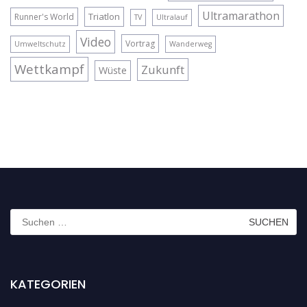
Ultramarathon
Triatlon
Runner's World
TV
Ultralauf
Video
Vortrag
Umweltschutz
Wanderweg
Wettkampf
Zukunft
Wüste
Suchen
nach:
KATEGORIEN