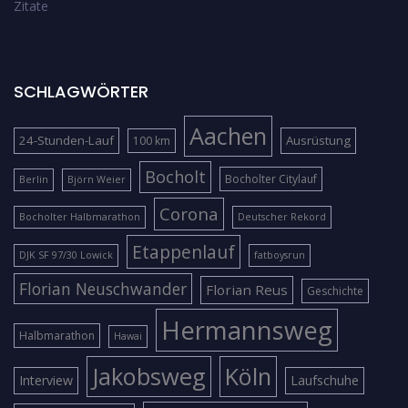
Zitate
SCHLAGWÖRTER
Aachen
24-Stunden-Lauf
Ausrüstung
100 km
Bocholt
Bocholter Citylauf
Berlin
Björn Weier
Corona
Bocholter Halbmarathon
Deutscher Rekord
Etappenlauf
DJK SF 97/30 Lowick
fatboysrun
Florian Neuschwander
Florian Reus
Geschichte
Hermannsweg
Halbmarathon
Hawai
Jakobsweg
Köln
Interview
Laufschuhe