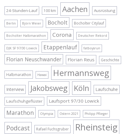
Aachen
24-Stunden-Lauf
Ausrüstung
100 km
Bocholt
Bocholter Citylauf
Berlin
Björn Weier
Corona
Bocholter Halbmarathon
Deutscher Rekord
Etappenlauf
DJK SF 97/30 Lowick
fatboysrun
Florian Neuschwander
Florian Reus
Geschichte
Hermannsweg
Halbmarathon
Hawai
Jakobsweg
Köln
Interview
Laufschuhe
Laufsport 97/30 Lowick
Laufschuhgeflüster
Marathon
Olympia
Ostern 2021
Philipp Pflieger
Rheinsteig
Podcast
Rafael Fuchsgruber