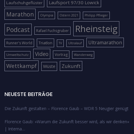
Laufsport 97/30 Lowick
Laufschuhgeflüster
Marathon
Olympia
Ostern 2021
Philipp Pflieger
Rheinsteig
Podcast
Rafael Fuchsgruber
Ultramarathon
Triatlon
Runner's World
TV
Ultralauf
Video
Vortrag
Umweltschutz
Wanderweg
Wettkampf
Zukunft
Wüste
NEUESTE BEITRÄGE
Die Zukunft gestalten – Florence Gaub – WDR 5 Neugier genügt
Florence Gaub: »Warum die Zukunft besser wird, als wir denken«
| Interna…