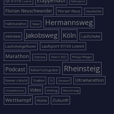
Etappenlauf
DJK SF 97/30 Lowick
fatboysrun
Florian Neuschwander
Florian Reus
Geschichte
Hermannsweg
Halbmarathon
Hawai
Jakobsweg
Köln
Interview
Laufschuhe
Laufsport 97/30 Lowick
Laufschuhgeflüster
Marathon
Olympia
Ostern 2021
Philipp Pflieger
Rheinsteig
Podcast
Rafael Fuchsgruber
Ultramarathon
Triatlon
Runner's World
TV
Ultralauf
Video
Vortrag
Umweltschutz
Wanderweg
Wettkampf
Zukunft
Wüste