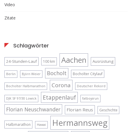
Video
Zitate
Schlagwörter
Aachen
24-Stunden-Lauf
Ausrüstung
100 km
Bocholt
Bocholter Citylauf
Berlin
Björn Weier
Corona
Bocholter Halbmarathon
Deutscher Rekord
Etappenlauf
DJK SF 97/30 Lowick
fatboysrun
Florian Neuschwander
Florian Reus
Geschichte
Hermannsweg
Halbmarathon
Hawai