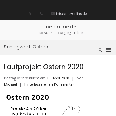
Zum
Inhalt
Startseite
laufen
Lebenskunst
Bocholt
Ich
über
Impressum
springen
info@me-online.de
biete
diese
/
Seite
Ich
me-online.de
suche
Inspiration – Bewegung – Leben
Schlagwort:
Ostern
Pri
Such-
Formular
Men
ansehen
für
Laufprojekt Ostern 2020
mobi
Ger
Beitrag veröffentlicht am
13. April 2020
von
auf
Michael
Hinterlasse einen Kommentar
Laufprojekt
Ostern
2020