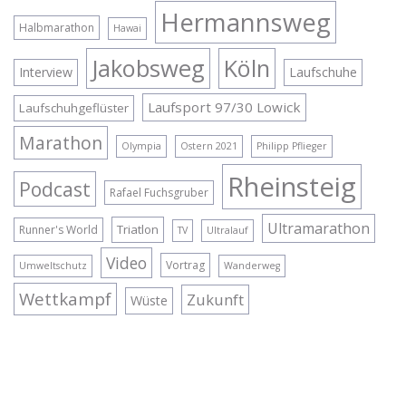
Hermannsweg
Halbmarathon
Hawai
Jakobsweg
Köln
Interview
Laufschuhe
Laufsport 97/30 Lowick
Laufschuhgeflüster
Marathon
Olympia
Ostern 2021
Philipp Pflieger
Rheinsteig
Podcast
Rafael Fuchsgruber
Ultramarathon
Triatlon
Runner's World
TV
Ultralauf
Video
Vortrag
Umweltschutz
Wanderweg
Wettkampf
Zukunft
Wüste