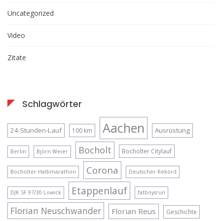
Uncategorized
Video
Zitate
Schlagwörter
Aachen
24-Stunden-Lauf
Ausrüstung
100 km
Bocholt
Bocholter Citylauf
Berlin
Björn Weier
Corona
Bocholter Halbmarathon
Deutscher Rekord
Etappenlauf
DJK SF 97/30 Lowick
fatboysrun
Florian Neuschwander
Florian Reus
Geschichte