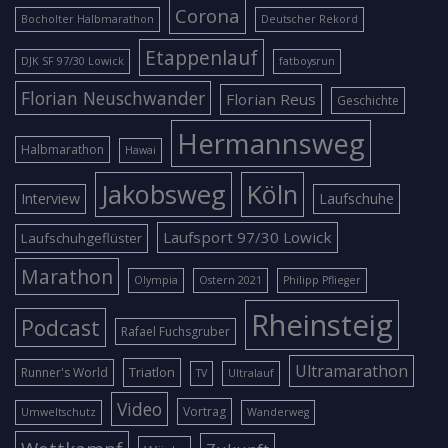
Corona
Bocholter Halbmarathon
Deutscher Rekord
Etappenlauf
DJK SF 97/30 Lowick
fatboysrun
Florian Neuschwander
Florian Reus
Geschichte
Hermannsweg
Halbmarathon
Hawai
Jakobsweg
Köln
Interview
Laufschuhe
Laufsport 97/30 Lowick
Laufschuhgeflüster
Marathon
Olympia
Ostern 2021
Philipp Pflieger
Rheinsteig
Podcast
Rafael Fuchsgruber
Ultramarathon
Triatlon
Runner's World
TV
Ultralauf
Video
Vortrag
Umweltschutz
Wanderweg