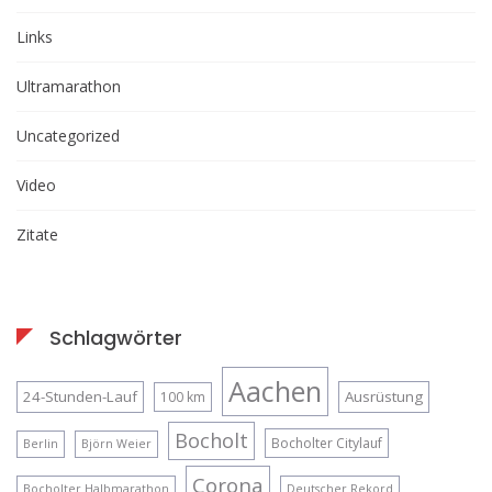
Links
Ultramarathon
Uncategorized
Video
Zitate
Schlagwörter
Aachen
24-Stunden-Lauf
Ausrüstung
100 km
Bocholt
Bocholter Citylauf
Berlin
Björn Weier
Corona
Bocholter Halbmarathon
Deutscher Rekord