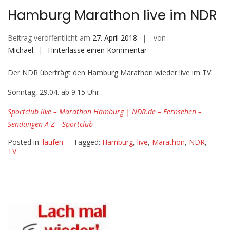
Hamburg Marathon live im NDR
Beitrag veröffentlicht am
27. April 2018
von
auf
Michael
Hinterlasse einen Kommentar
Hamburg
Der NDR überträgt den Hamburg Marathon wieder live im TV.
Marathon
live
Sonntag, 29.04. ab 9.15 Uhr
im
NDR
Sportclub live – Marathon Hamburg | NDR.de – Fernsehen –
Sendungen A-Z – Sportclub
Posted in:
laufen
Tagged:
Hamburg
,
live
,
Marathon
,
NDR
,
TV