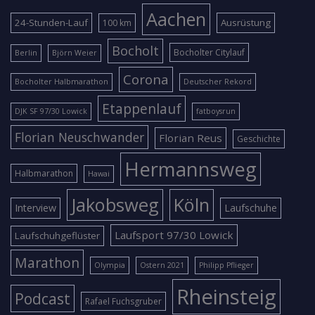
Aachen
24-Stunden-Lauf
Ausrüstung
100 km
Bocholt
Bocholter Citylauf
Berlin
Björn Weier
Corona
Bocholter Halbmarathon
Deutscher Rekord
Etappenlauf
DJK SF 97/30 Lowick
fatboysrun
Florian Neuschwander
Florian Reus
Geschichte
Hermannsweg
Halbmarathon
Hawai
Jakobsweg
Köln
Interview
Laufschuhe
Laufsport 97/30 Lowick
Laufschuhgeflüster
Marathon
Olympia
Ostern 2021
Philipp Pflieger
Rheinsteig
Podcast
Rafael Fuchsgruber