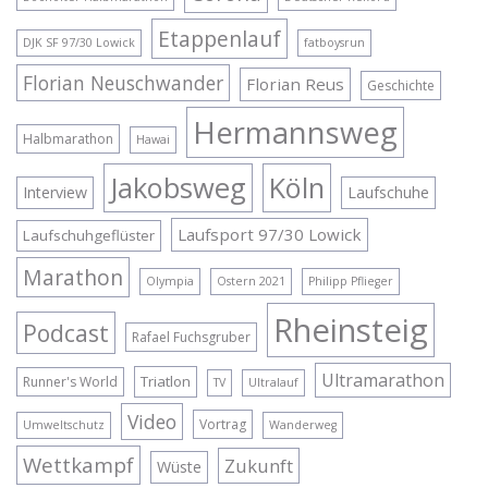
Etappenlauf
DJK SF 97/30 Lowick
fatboysrun
Florian Neuschwander
Florian Reus
Geschichte
Hermannsweg
Halbmarathon
Hawai
Jakobsweg
Köln
Interview
Laufschuhe
Laufsport 97/30 Lowick
Laufschuhgeflüster
Marathon
Olympia
Ostern 2021
Philipp Pflieger
Rheinsteig
Podcast
Rafael Fuchsgruber
Ultramarathon
Triatlon
Runner's World
TV
Ultralauf
Video
Vortrag
Umweltschutz
Wanderweg
Wettkampf
Zukunft
Wüste