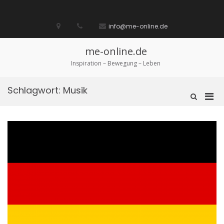
Zum
Inhalt
Startseite
laufen
Lebenskunst
Bocholt
Ich
über
Impressum
springen
info@me-online.de
biete
diese
/
Seite
Ich
me-online.de
suche
Inspiration – Bewegung – Leben
Schlagwort:
Musik
Pri
Such-
Formular
Men
ansehen
für
mobi
Ger