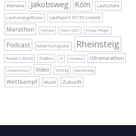
Jakobsweg
Köln
Interview
Laufschuhe
Laufsport 97/30 Lowick
Laufschuhgeflüster
Marathon
Olympia
Ostern 2021
Philipp Pflieger
Rheinsteig
Podcast
Rafael Fuchsgruber
Ultramarathon
Triatlon
Runner's World
TV
Ultralauf
Video
Vortrag
Umweltschutz
Wanderweg
Wettkampf
Zukunft
Wüste