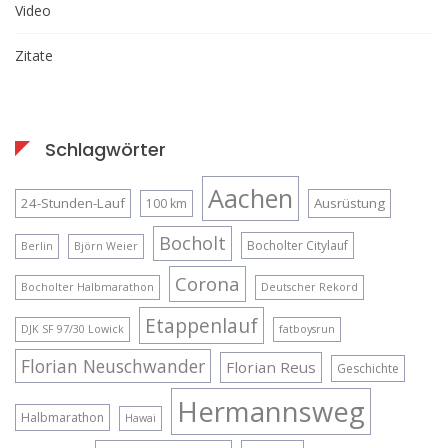
Video
Zitate
Schlagwörter
Aachen
24-Stunden-Lauf
Ausrüstung
100 km
Bocholt
Bocholter Citylauf
Berlin
Björn Weier
Corona
Bocholter Halbmarathon
Deutscher Rekord
Etappenlauf
DJK SF 97/30 Lowick
fatboysrun
Florian Neuschwander
Florian Reus
Geschichte
Hermannsweg
Halbmarathon
Hawai