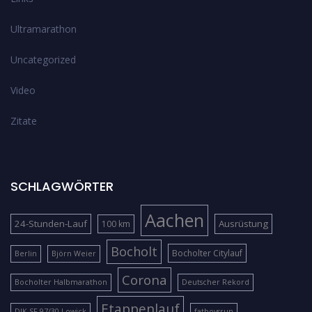
Ultramarathon
Uncategorized
Video
Zitate
SCHLAGWÖRTER
Aachen
24-Stunden-Lauf
Ausrüstung
100 km
Bocholt
Bocholter Citylauf
Berlin
Björn Weier
Corona
Bocholter Halbmarathon
Deutscher Rekord
Etappenlauf
DJK SF 97/30 Lowick
fatboysrun