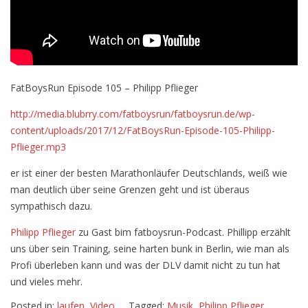
FatBoysRun Episode 105 – Philipp Pflieger
http://media.blubrry.com/fatboysrun/fatboysrun.de/wp-
content/uploads/2017/12/FatBoysRun-Episode-105-Philipp-
Pflieger.mp3
er ist einer der besten Marathonläufer Deutschlands, weiß wie
man deutlich über seine Grenzen geht und ist überaus
sympathisch dazu.
Philipp Pflieger
zu Gast bim fatboysrun-Podcast. Phillipp erzählt
uns über sein Training, seine harten bunk in Berlin, wie man als
Profi überleben kann und was der DLV damit nicht zu tun hat
und vieles mehr.
Posted in:
laufen
,
Video
Tagged:
Musik
,
Philipp Pflieger