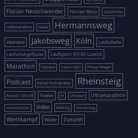
Florian Neuschwander
Florian Reus
Geschichte
Hermannsweg
Halbmarathon
Hawai
Jakobsweg
Köln
Interview
Laufschuhe
Laufsport 97/30 Lowick
Laufschuhgeflüster
Marathon
Olympia
Ostern 2021
Philipp Pflieger
Rheinsteig
Podcast
Rafael Fuchsgruber
Ultramarathon
Triatlon
Runner's World
TV
Ultralauf
Video
Vortrag
Umweltschutz
Wanderweg
Wettkampf
Zukunft
Wüste