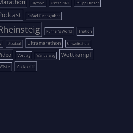
Marathon
Olympia
Ostern 2021
Philipp Pflieger
Podcast
Rafael Fuchsgruber
Rheinsteig
Triatlon
Runner's World
Ultramarathon
V
Ultralauf
Umweltschutz
Wettkampf
Video
Vortrag
Wanderweg
Zukunft
Wüste