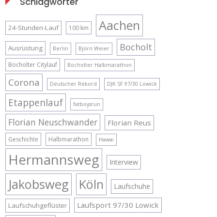
Schlagwörter
Aachen
24-Stunden-Lauf
100 km
Bocholt
Ausrüstung
Berlin
Björn Weier
Bocholter Citylauf
Bocholter Halbmarathon
Corona
Deutscher Rekord
DJK SF 97/30 Lowick
Etappenlauf
fatboysrun
Florian Neuschwander
Florian Reus
Geschichte
Halbmarathon
Hawai
Hermannsweg
Interview
Jakobsweg
Köln
Laufschuhe
Laufsport 97/30 Lowick
Laufschuhgeflüster