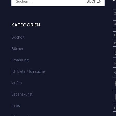
nach:
2
KATEGORIEN
B
Bocholt
D
Bücher
Ernährung
Ich biete / Ich suche
G
laufen
Lebenskunst
Links
L