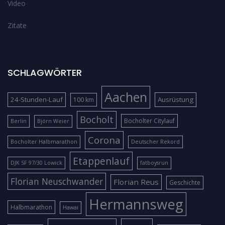
Video
Zitate
SCHLAGWÖRTER
Aachen
24-Stunden-Lauf
Ausrüstung
100 km
Bocholt
Bocholter Citylauf
Berlin
Björn Weier
Corona
Bocholter Halbmarathon
Deutscher Rekord
Etappenlauf
DJK SF 97/30 Lowick
fatboysrun
Florian Neuschwander
Florian Reus
Geschichte
Hermannsweg
Halbmarathon
Hawai