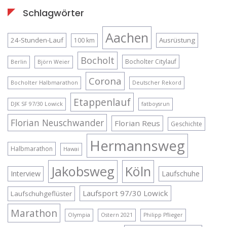
Schlagwörter
Aachen
24-Stunden-Lauf
Ausrüstung
100 km
Bocholt
Bocholter Citylauf
Berlin
Björn Weier
Corona
Bocholter Halbmarathon
Deutscher Rekord
Etappenlauf
DJK SF 97/30 Lowick
fatboysrun
Florian Neuschwander
Florian Reus
Geschichte
Hermannsweg
Halbmarathon
Hawai
Jakobsweg
Köln
Interview
Laufschuhe
Laufsport 97/30 Lowick
Laufschuhgeflüster
Marathon
Olympia
Ostern 2021
Philipp Pflieger