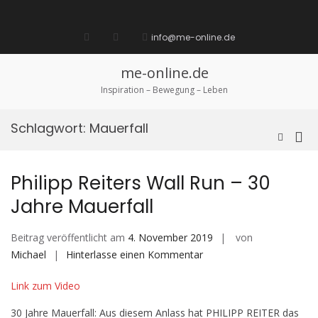
Zum
Inhalt
Startseite
laufen
Lebenskunst
Bocholt
Ich
über
Impressum
springen
info@me-online.de
biete
diese
/
Seite
Ich
me-online.de
suche
Inspiration – Bewegung – Leben
Schlagwort:
Mauerfall
Pri
Such-
Formula
Me
ansehen
für
Philipp Reiters Wall Run – 30
mob
Jahre Mauerfall
Ger
Beitrag veröffentlicht am
4. November 2019
von
auf
Michael
Hinterlasse einen Kommentar
Philipp
Link zum Video
Reiters
Wall
30 Jahre Mauerfall: Aus diesem Anlass hat PHILIPP REITER das