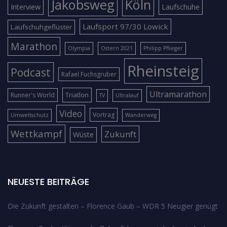
Jakobsweg
Köln
Interview
Laufschuhe
Laufsport 97/30 Lowick
Laufschuhgeflüster
Marathon
Olympia
Ostern 2021
Philipp Pflieger
Rheinsteig
Podcast
Rafael Fuchsgruber
Ultramarathon
Triatlon
Runner's World
TV
Ultralauf
Video
Vortrag
Umweltschutz
Wanderweg
Wettkampf
Zukunft
Wüste
NEUESTE BEITRÄGE
Die Zukunft gestalten – Florence Gaub – WDR 5 Neugier genügt