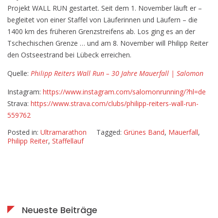
Run
Projekt WALL RUN gestartet. Seit dem 1. November läuft er –
–
begleitet von einer Staffel von Läuferi
nnen und Läufern – die
30
1400 km des früheren Grenzstreifens ab. Los ging es an der
Jahre
Tschechischen Grenze … und am 8. November will Philipp Reiter
Mauerfall
den Ostseestrand bei Lübeck erreichen.
Quelle:
Philipp Reiters Wall Run – 30 Jahre Mauerfall | Salomon
Instagram:
https://www.instagram.com/salomonrunning/?hl=de
Strava:
https://www.strava.com/clubs/philipp-reiters-wall-run-
559762
Posted in:
Ultramarathon
Tagged:
Grünes Band
,
Mauerfall
,
Philipp Reiter
,
Staffellauf
Neueste Beiträge