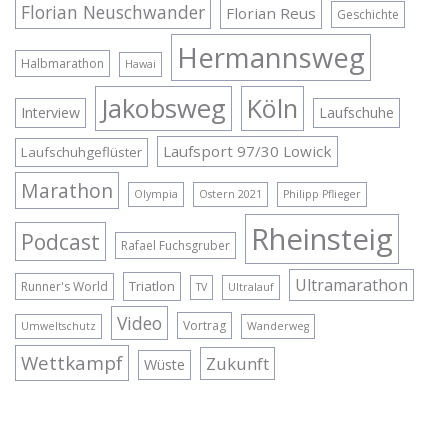
Florian Neuschwander
Florian Reus
Geschichte
Hermannsweg
Halbmarathon
Hawai
Jakobsweg
Köln
Interview
Laufschuhe
Laufsport 97/30 Lowick
Laufschuhgeflüster
Marathon
Olympia
Ostern 2021
Philipp Pflieger
Rheinsteig
Podcast
Rafael Fuchsgruber
Ultramarathon
Triatlon
Runner's World
TV
Ultralauf
Video
Vortrag
Umweltschutz
Wanderweg
Wettkampf
Zukunft
Wüste