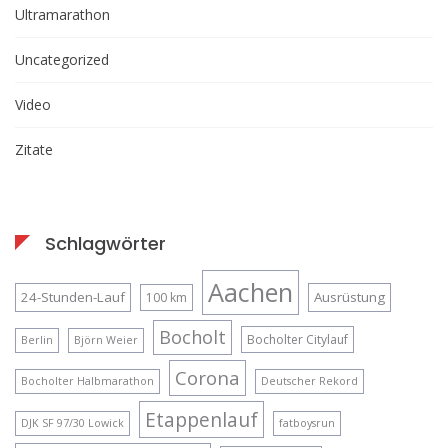
Ultramarathon
Uncategorized
Video
Zitate
Schlagwörter
Aachen
24-Stunden-Lauf
Ausrüstung
100 km
Bocholt
Bocholter Citylauf
Berlin
Björn Weier
Corona
Bocholter Halbmarathon
Deutscher Rekord
Etappenlauf
DJK SF 97/30 Lowick
fatboysrun