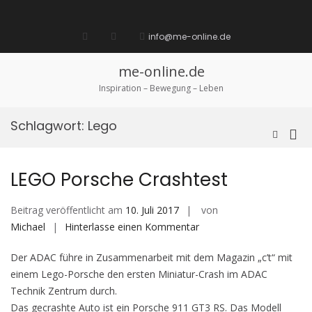
Zum
Inhalt
Startseite
laufen
Lebenskunst
Bocholt
Ich
über
Impressum
springen
info@me-online.de
biete
diese
/
Seite
Ich
me-online.de
suche
Inspiration – Bewegung – Leben
Schlagwort:
Lego
Pri
Such-
Formula
Me
ansehen
für
LEGO Porsche Crashtest
mob
Ger
Beitrag veröffentlicht am
10. Juli 2017
von
auf
Michael
Hinterlasse einen Kommentar
LEGO
Der ADAC führe in Zusammenarbeit mit dem Magazin „c’t“ mit
Porsche
einem Lego-Porsche den ersten Miniatur-Crash im ADAC
Crashtest
Technik Zentrum durch.
Das gecrashte Auto ist ein Porsche 911 GT3 RS. Das Modell