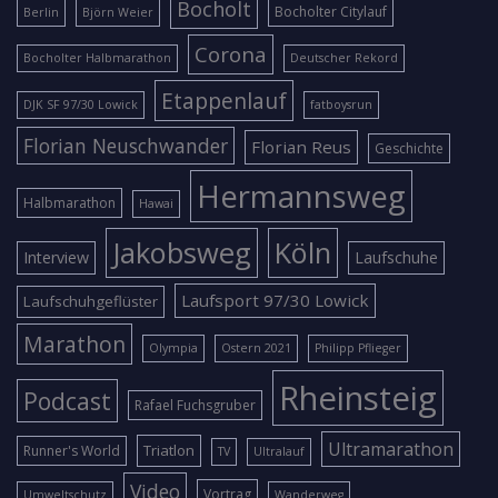
Bocholt
Bocholter Citylauf
Berlin
Björn Weier
Corona
Bocholter Halbmarathon
Deutscher Rekord
Etappenlauf
DJK SF 97/30 Lowick
fatboysrun
Florian Neuschwander
Florian Reus
Geschichte
Hermannsweg
Halbmarathon
Hawai
Jakobsweg
Köln
Interview
Laufschuhe
Laufsport 97/30 Lowick
Laufschuhgeflüster
Marathon
Olympia
Ostern 2021
Philipp Pflieger
Rheinsteig
Podcast
Rafael Fuchsgruber
Ultramarathon
Triatlon
Runner's World
TV
Ultralauf
Video
Vortrag
Umweltschutz
Wanderweg