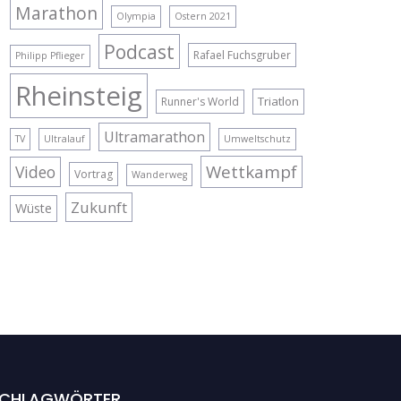
Marathon
Olympia
Ostern 2021
Podcast
Rafael Fuchsgruber
Philipp Pflieger
Rheinsteig
Triatlon
Runner's World
Ultramarathon
TV
Ultralauf
Umweltschutz
Wettkampf
Video
Vortrag
Wanderweg
Zukunft
Wüste
CHLAGWÖRTER