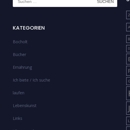
nach:
2
KATEGORIEN
B
Bocholt
D
Bücher
Ernährung
Ich biete / Ich suche
G
laufen
Lebenskunst
Links
L