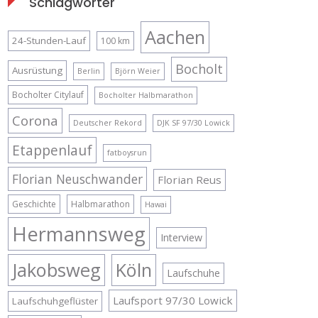
Schlagwörter
Aachen
24-Stunden-Lauf
100 km
Bocholt
Ausrüstung
Berlin
Björn Weier
Bocholter Citylauf
Bocholter Halbmarathon
Corona
Deutscher Rekord
DJK SF 97/30 Lowick
Etappenlauf
fatboysrun
Florian Neuschwander
Florian Reus
Geschichte
Halbmarathon
Hawai
Hermannsweg
Interview
Jakobsweg
Köln
Laufschuhe
Laufsport 97/30 Lowick
Laufschuhgeflüster