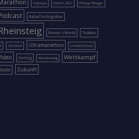
Marathon
Olympia
Ostern 2021
Philipp Pflieger
Podcast
Rafael Fuchsgruber
Rheinsteig
Triatlon
Runner's World
Ultramarathon
V
Ultralauf
Umweltschutz
Wettkampf
Video
Vortrag
Wanderweg
Zukunft
Wüste