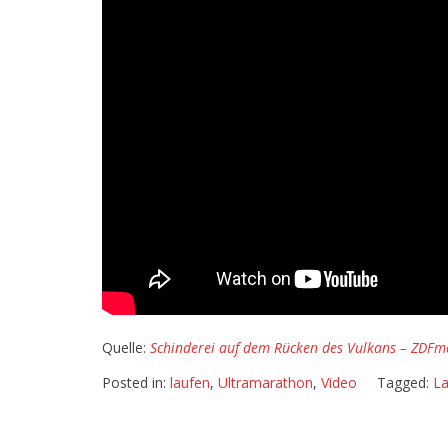
Quelle:
Schinderei auf dem Rücken des Vulkans – ZDFm
Posted in:
laufen
,
Ultramarathon
,
Video
Tagged:
L