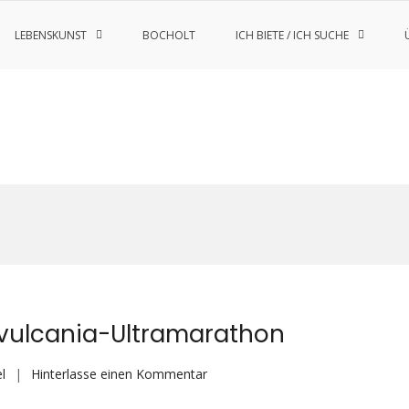
LEBENSKUNST
BOCHOLT
ICH BIETE / ICH SUCHE
vulcania-Ultramarathon
auf
l
Hinterlasse einen Kommentar
Reportage