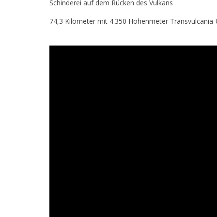
Schinderei auf dem Rücken des Vulkans
74,3 Kilometer mit 4.350 Höhenmeter Transvulcania-