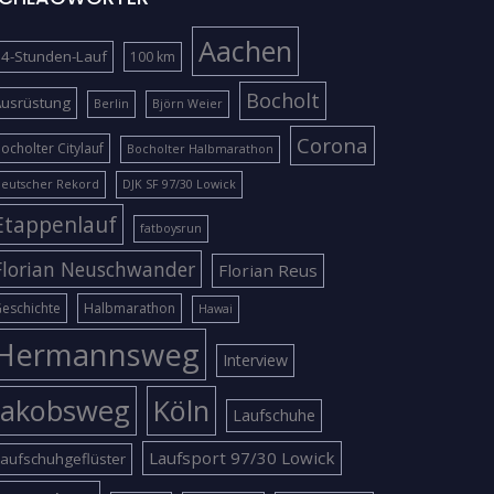
Aachen
4-Stunden-Lauf
100 km
Bocholt
Ausrüstung
Berlin
Björn Weier
Corona
ocholter Citylauf
Bocholter Halbmarathon
eutscher Rekord
DJK SF 97/30 Lowick
Etappenlauf
fatboysrun
Florian Neuschwander
Florian Reus
eschichte
Halbmarathon
Hawai
Hermannsweg
Interview
Jakobsweg
Köln
Laufschuhe
Laufsport 97/30 Lowick
aufschuhgeflüster