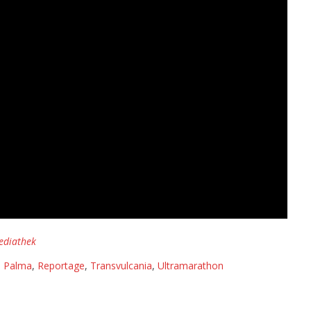
ediathek
a Palma
,
Reportage
,
Transvulcania
,
Ultramarathon