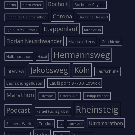
Bocholt
Bocholter Citylauf
Berlin
Björn Weier
Corona
Bocholter Halbmarathon
Deutscher Rekord
Etappenlauf
DJK SF 97/30 Lowick
fatboysrun
Florian Neuschwander
Florian Reus
Geschichte
Hermannsweg
Halbmarathon
Hawai
Jakobsweg
Köln
Interview
Laufschuhe
Laufsport 97/30 Lowick
Laufschuhgeflüster
Marathon
Olympia
Ostern 2021
Philipp Pflieger
Rheinsteig
Podcast
Rafael Fuchsgruber
Ultramarathon
Triatlon
Runner's World
TV
Ultralauf
Video