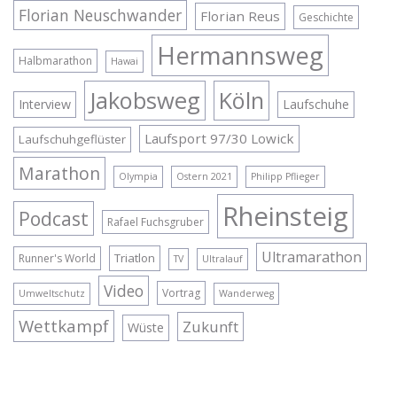
Florian Neuschwander
Florian Reus
Geschichte
Hermannsweg
Halbmarathon
Hawai
Jakobsweg
Köln
Interview
Laufschuhe
Laufsport 97/30 Lowick
Laufschuhgeflüster
Marathon
Olympia
Ostern 2021
Philipp Pflieger
Rheinsteig
Podcast
Rafael Fuchsgruber
Ultramarathon
Triatlon
Runner's World
TV
Ultralauf
Video
Vortrag
Umweltschutz
Wanderweg
Wettkampf
Zukunft
Wüste