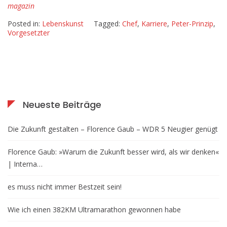
magazin
aus
Chef-
Posted in:
Lebenskunst
Tagged:
Chef
,
Karriere
,
Peter-Prinzip
,
Position
Vorgesetzter
–
manager
magazin
Neueste Beiträge
Die Zukunft gestalten – Florence Gaub – WDR 5 Neugier genügt
Florence Gaub: »Warum die Zukunft besser wird, als wir denken«
| Interna…
es muss nicht immer Bestzeit sein!
Wie ich einen 382KM Ultramarathon gewonnen habe