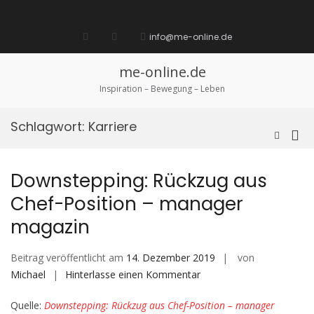
Zum
Inhalt
Startseite
laufen
Lebenskunst
Bocholt
Ich
über
Impressum
springen
info@me-online.de
biete
diese
/
Seite
Ich
me-online.de
suche
Inspiration – Bewegung – Leben
Schlagwort:
Karriere
Pri
Such-
Formula
Me
ansehen
für
Downstepping: Rückzug aus
mob
Chef-Position – manager
Ger
magazin
Beitrag veröffentlicht am
14. Dezember 2019
von
auf
Michael
Hinterlasse einen Kommentar
Downstepping:
Quelle:
Downstepping: Rückzug aus Chef-Position – manager
Rückzug