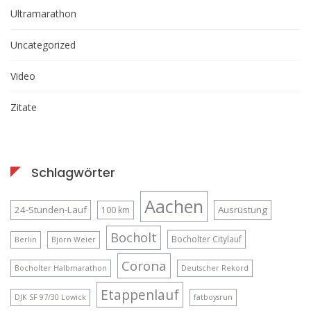
Ultramarathon
Uncategorized
Video
Zitate
Schlagwörter
Aachen
24-Stunden-Lauf
Ausrüstung
100 km
Bocholt
Bocholter Citylauf
Berlin
Björn Weier
Corona
Bocholter Halbmarathon
Deutscher Rekord
Etappenlauf
DJK SF 97/30 Lowick
fatboysrun