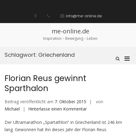
Zum
Inhalt
Startseite
laufen
Lebenskunst
Bocholt
Ich
über
Impressum
springen
info@me-online.de
biete
diese
/
Seite
Ich
me-online.de
suche
Inspiration – Bewegung – Leben
Schlagwort:
Griechenland
Pri
Such-
Formular
Men
ansehen
für
Florian Reus gewinnt
mobi
Sparthalon
Ger
Beitrag veröffentlicht am
7. Oktober 2015
von
auf
Michael
Hinterlasse einen Kommentar
Florian
Der Ultramarathon „Spartathlon“ in Griechenland ist 246 km
Reus
lang. Gewonnen hat ihn dieses Jahr der Florian Reus.
gewinnt