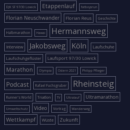
Etappenlauf
DJK SF 97/30 Lowick
fatboysrun
Florian Neuschwander
Florian Reus
Geschichte
Hermannsweg
Halbmarathon
Hawai
Jakobsweg
Köln
Interview
Laufschuhe
Laufsport 97/30 Lowick
Laufschuhgeflüster
Marathon
Olympia
Ostern 2021
Philipp Pflieger
Rheinsteig
Podcast
Rafael Fuchsgruber
Ultramarathon
Triatlon
Runner's World
TV
Ultralauf
Video
Vortrag
Umweltschutz
Wanderweg
Wettkampf
Zukunft
Wüste