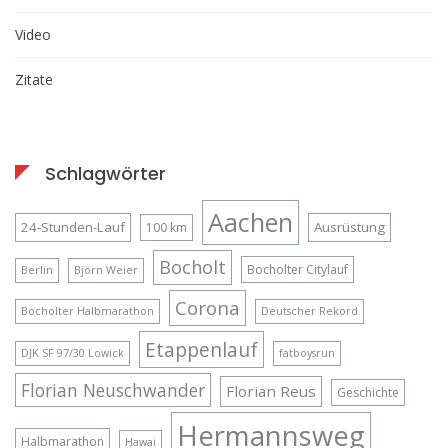
Video
Zitate
Schlagwörter
Aachen
24-Stunden-Lauf
Ausrüstung
100 km
Bocholt
Bocholter Citylauf
Berlin
Björn Weier
Corona
Bocholter Halbmarathon
Deutscher Rekord
Etappenlauf
DJK SF 97/30 Lowick
fatboysrun
Florian Neuschwander
Florian Reus
Geschichte
Hermannsweg
Halbmarathon
Hawai