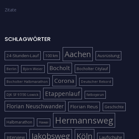
Zitate
SCHLAGWÖRTER
Aachen
24-Stunden-Lauf
Ausrüstung
100 km
Bocholt
Bocholter Citylauf
Berlin
Björn Weier
Corona
Bocholter Halbmarathon
Deutscher Rekord
Etappenlauf
DJK SF 97/30 Lowick
fatboysrun
Florian Neuschwander
Florian Reus
Geschichte
Hermannsweg
Halbmarathon
Hawai
Jakobsweg
Köln
Interview
Laufschuhe