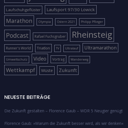
Laufsport 97/30 Lowick
Laufschuhgeflüster
Marathon
Olympia
Ostern 2021
Philipp Pflieger
Rheinsteig
Podcast
Rafael Fuchsgruber
Ultramarathon
Triatlon
Runner's World
TV
Ultralauf
Video
Vortrag
Umweltschutz
Wanderweg
Wettkampf
Zukunft
Wüste
NEUESTE BEITRÄGE
Die Zukunft gestalten – Florence Gaub – WDR 5 Neugier genügt
Florence Gaub: »Warum die Zukunft besser wird, als wir denken«