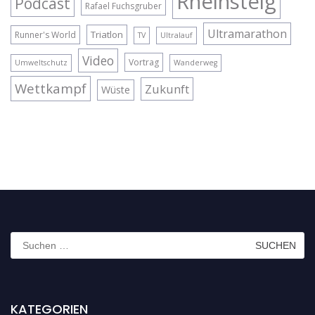
Rheinsteig
Podcast
Rafael Fuchsgruber
Ultramarathon
Triatlon
Runner's World
TV
Ultralauf
Video
Vortrag
Umweltschutz
Wanderweg
Wettkampf
Zukunft
Wüste
Suchen
nach:
KATEGORIEN