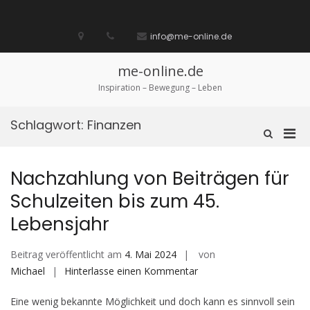
Zum
Inhalt
Startseite
laufen
Lebenskunst
Bocholt
Ich
über
Impressum
springen
info@me-online.de
biete
diese
/
Seite
Ich
me-online.de
suche
Inspiration – Bewegung – Leben
Schlagwort:
Finanzen
Pri
Such-
Formular
Men
ansehen
für
Nachzahlung von Beiträgen für
mobi
Schulzeiten bis zum 45.
Ger
Lebensjahr
Beitrag veröffentlicht am
4. Mai 2024
von
auf
Michael
Hinterlasse einen Kommentar
Nachzahlung
Eine wenig bekannte Möglichkeit und doch kann es sinnvoll sein
von