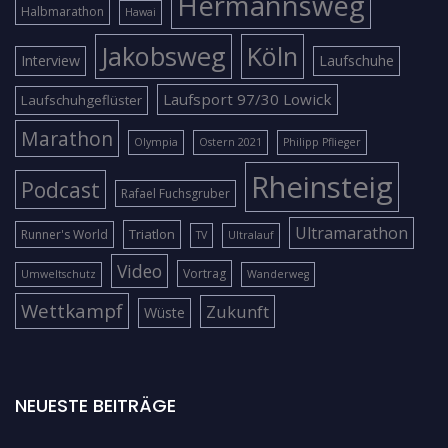
Hermannsweg
Halbmarathon
Hawai
Jakobsweg
Köln
Interview
Laufschuhe
Laufsport 97/30 Lowick
Laufschuhgeflüster
Marathon
Olympia
Ostern 2021
Philipp Pflieger
Rheinsteig
Podcast
Rafael Fuchsgruber
Ultramarathon
Triatlon
Runner's World
TV
Ultralauf
Video
Vortrag
Umweltschutz
Wanderweg
Wettkampf
Zukunft
Wüste
NEUESTE BEITRÄGE