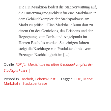
Markthalle
Die FDP-Fraktion fordert die Stadtverwaltung auf,
im
die Umsetzungsmöglichkeit für eine Markthalle in
alten
dem Gebäudekomplex der Stadtsparkasse am
Gebäudekomplex
Markt zu prüfen. “Eine Markthalle kann dort zu
der
einem Ort des Genießens, des Erlebens und der
Stadtsparkasse
Begegnung, zum Dreh- und Angelpunkt im
Herzen Bocholts werden. Seit einigen Jahren
steigt die Nachfrage von Produkten direkt vom
Erzeuger, Nachhaltigkeit im […]
Quelle:
FDP für Markthalle im alten Gebäudekomplex der
Stadtsparkasse |
Posted in:
Bocholt
,
Lebenskunst
Tagged:
FDP
,
Markt
,
Markthalle
,
Stadtsparkasse