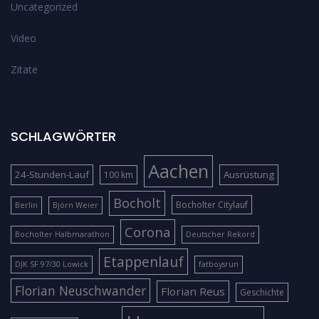
Uncategorized
Video
Zitate
SCHLAGWÖRTER
Aachen
24-Stunden-Lauf
Ausrüstung
100 km
Bocholt
Bocholter Citylauf
Berlin
Björn Weier
Corona
Bocholter Halbmarathon
Deutscher Rekord
Etappenlauf
DJK SF 97/30 Lowick
fatboysrun
Florian Neuschwander
Florian Reus
Geschichte