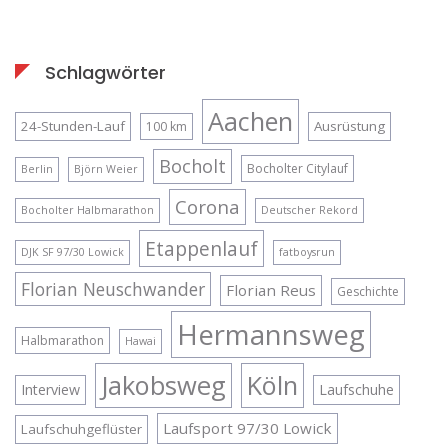
Schlagwörter
Aachen
24-Stunden-Lauf
Ausrüstung
100 km
Bocholt
Bocholter Citylauf
Berlin
Björn Weier
Corona
Bocholter Halbmarathon
Deutscher Rekord
Etappenlauf
DJK SF 97/30 Lowick
fatboysrun
Florian Neuschwander
Florian Reus
Geschichte
Hermannsweg
Halbmarathon
Hawai
Jakobsweg
Köln
Interview
Laufschuhe
Laufsport 97/30 Lowick
Laufschuhgeflüster