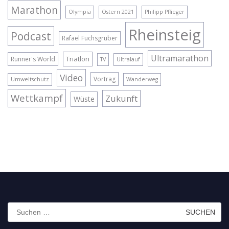
Marathon
Olympia
Ostern 2021
Philipp Pflieger
Rheinsteig
Podcast
Rafael Fuchsgruber
Ultramarathon
Triatlon
Runner's World
TV
Ultralauf
Video
Vortrag
Umweltschutz
Wanderweg
Wettkampf
Zukunft
Wüste
Suchen
nach: