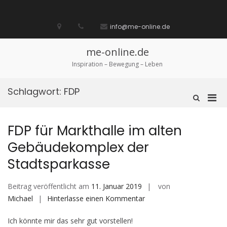
Zum
Inhalt
Startseite
laufen
Lebenskunst
Bocholt
Ich
über
Impressum
springen
info@me-online.de
biete
diese
/
Seite
Ich
me-online.de
suche
Inspiration – Bewegung – Leben
Schlagwort:
FDP
Pri
Such-
Formular
Men
ansehen
für
FDP für Markthalle im alten
mobi
Gebäudekomplex der
Ger
Stadtsparkasse
Beitrag veröffentlicht am
11. Januar 2019
von
auf
Michael
Hinterlasse einen Kommentar
FDP
Ich könnte mir das sehr gut vorstellen!
für