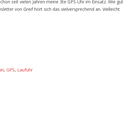
schon seit vielen Jahren meine 3te GPS-Uhr im Einsatz. Wie gut
GPS-
etter von Greif hört sich das vielversprechend an. Vielleicht
Uhrenalternative
Coros?
in
,
GPS
,
Laufuhr