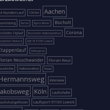
Aachen
4-Stunden-Lauf
100 km
Bocholt
Ausrüstung
Berlin
Björn Weier
Corona
ocholter Citylauf
Bocholter Halbmarathon
eutscher Rekord
DJK SF 97/30 Lowick
Etappenlauf
fatboysrun
Florian Neuschwander
Florian Reus
eschichte
Halbmarathon
Hawai
Hermannsweg
Interview
Jakobsweg
Köln
Laufschuhe
Laufsport 97/30 Lowick
aufschuhgeflüster