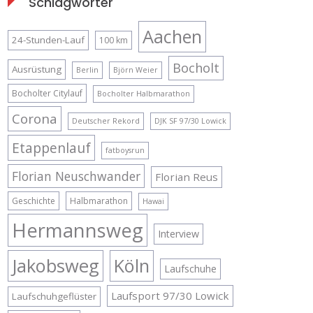
Schlagwörter
Aachen
24-Stunden-Lauf
100 km
Bocholt
Ausrüstung
Berlin
Björn Weier
Bocholter Citylauf
Bocholter Halbmarathon
Corona
Deutscher Rekord
DJK SF 97/30 Lowick
Etappenlauf
fatboysrun
Florian Neuschwander
Florian Reus
Geschichte
Halbmarathon
Hawai
Hermannsweg
Interview
Jakobsweg
Köln
Laufschuhe
Laufsport 97/30 Lowick
Laufschuhgeflüster