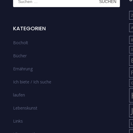
nach:
2
KATEGORIEN
B
Bocholt
D
Bücher
Ernährung
Ich biete / Ich suche
G
laufen
Lebenskunst
Links
L