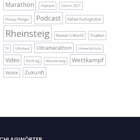
Marathon
Olympia
Ostern 2021
Podcast
Rafael Fuchsgruber
Philipp Pflieger
Rheinsteig
Triatlon
Runner's World
Ultramarathon
TV
Ultralauf
Umweltschutz
Wettkampf
Video
Vortrag
Wanderweg
Zukunft
Wüste
CHLAGWÖRTER