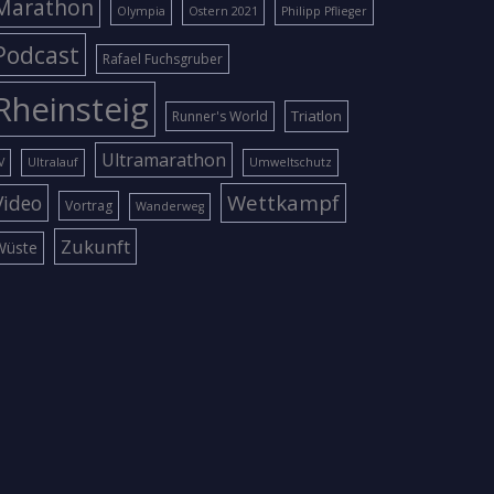
Marathon
Olympia
Ostern 2021
Philipp Pflieger
Podcast
Rafael Fuchsgruber
Rheinsteig
Triatlon
Runner's World
Ultramarathon
V
Ultralauf
Umweltschutz
Wettkampf
Video
Vortrag
Wanderweg
Zukunft
Wüste