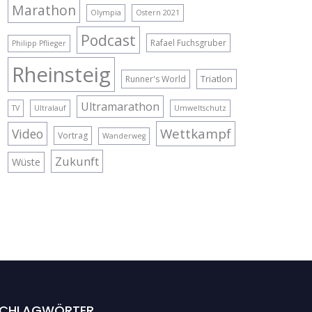
Marathon
Olympia
Ostern 2021
Podcast
Rafael Fuchsgruber
Philipp Pflieger
Rheinsteig
Triatlon
Runner's World
Ultramarathon
TV
Ultralauf
Umweltschutz
Wettkampf
Video
Vortrag
Wanderweg
Zukunft
Wüste
CHLAGWÖRTER