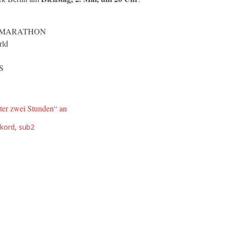
IN-MARATHON
rld
S
nter zwei Stunden“ an
kord
,
sub2