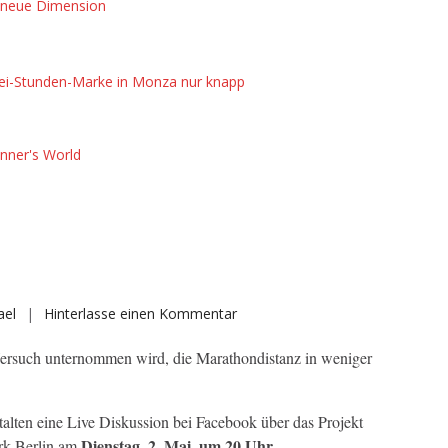
n neue Dimension
Eliud
Kipchoge
läuft
in
Zwei-Stunden-Marke in Monza nur knapp
neue
Dimension
nner's World
auf
ael
Hinterlasse einen Kommentar
„Breaking2“
Versuch unternommen wird, die Marathondistanz in weniger
alten eine Live Diskussion bei Facebook über das Projekt
Dienstag, 2. Mai, um 20 Uhr
rk Berlin am
.