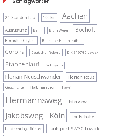
Schlagwörter
Aachen
24-Stunden-Lauf
100 km
Bocholt
Ausrüstung
Berlin
Björn Weier
Bocholter Citylauf
Bocholter Halbmarathon
Corona
Deutscher Rekord
DJK SF 97/30 Lowick
Etappenlauf
fatboysrun
Florian Neuschwander
Florian Reus
Geschichte
Halbmarathon
Hawai
Hermannsweg
Interview
Jakobsweg
Köln
Laufschuhe
Laufsport 97/30 Lowick
Laufschuhgeflüster