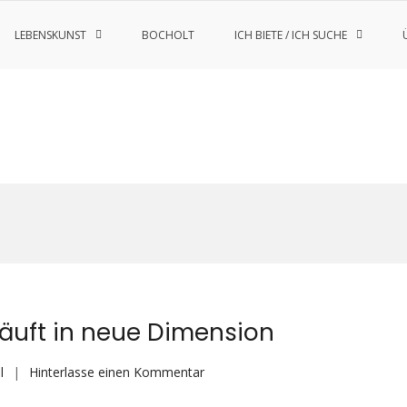
LEBENSKUNST
BOCHOLT
ICH BIETE / ICH SUCHE
läuft in neue Dimension
auf
l
Hinterlasse einen Kommentar
Breaking2: