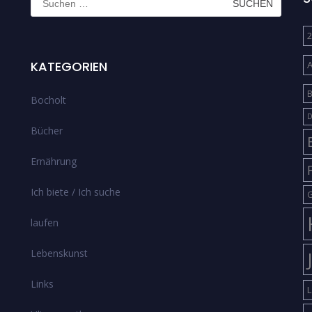
nach:
2
KATEGORIEN
B
Bocholt
D
Bücher
Ernährung
Ich biete / Ich suche
G
laufen
Lebenskunst
Links
L