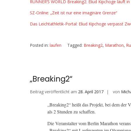
RUNNER’S WORLD
Breaking2:
Eliud Kipchoge läuft i
SZ-Online: „Zeit ist nur eine imaginäre Grenze“
Das Leichtathletik-Porta
l: Eliud Kipchoge verpasst 
Posted in:
laufen
Tagged:
Breaking2
,
Marathon
,
Ru
„Breaking2“
Beitrag veröffentlicht am
28. April 2017
von
Mich
„Breaking2“ heißt das Projekt, bei dem der 
als 2 Stunden zu schaffen.
Die Veranstalter vom Berlin Marathon veranst
„Breaking2“ mit Laufexperten im Olympiapa