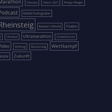
Marathon
Olympia
Ostern 2021
Philipp Pflieger
Podcast
Rafael Fuchsgruber
Rheinsteig
Triatlon
Runner's World
Ultramarathon
V
Ultralauf
Umweltschutz
Wettkampf
Video
Vortrag
Wanderweg
Zukunft
Wüste