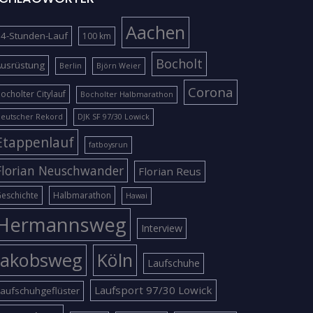
Aachen
4-Stunden-Lauf
100 km
Bocholt
Ausrüstung
Berlin
Björn Weier
Corona
ocholter Citylauf
Bocholter Halbmarathon
eutscher Rekord
DJK SF 97/30 Lowick
Etappenlauf
fatboysrun
Florian Neuschwander
Florian Reus
eschichte
Halbmarathon
Hawai
Hermannsweg
Interview
Jakobsweg
Köln
Laufschuhe
Laufsport 97/30 Lowick
aufschuhgeflüster