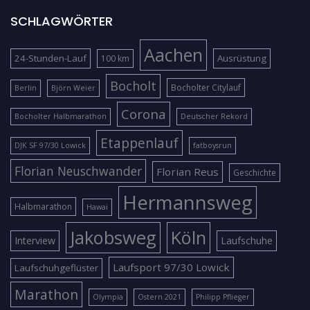
SCHLAGWÖRTER
Aachen
24-Stunden-Lauf
Ausrüstung
100 km
Bocholt
Bocholter Citylauf
Berlin
Björn Weier
Corona
Bocholter Halbmarathon
Deutscher Rekord
Etappenlauf
DJK SF 97/30 Lowick
fatboysrun
Florian Neuschwander
Florian Reus
Geschichte
Hermannsweg
Halbmarathon
Hawai
Jakobsweg
Köln
Interview
Laufschuhe
Laufsport 97/30 Lowick
Laufschuhgeflüster
Marathon
Olympia
Ostern 2021
Philipp Pflieger