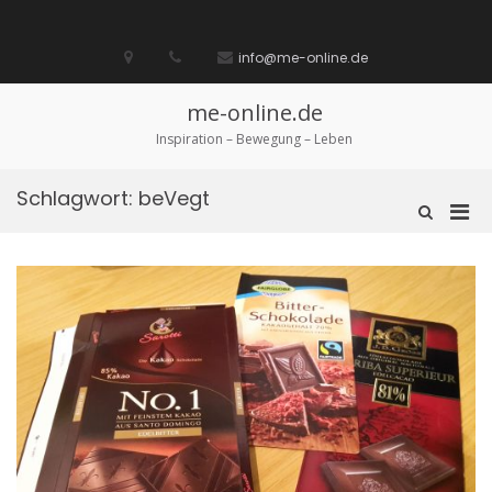
Zum
Inhalt
Startseite
laufen
Lebenskunst
Bocholt
Ich
über
Impressum
springen
info@me-online.de
biete
diese
/
Seite
Ich
me-online.de
suche
Inspiration – Bewegung – Leben
Schlagwort:
beVegt
Pri
Such-
Formular
Men
ansehen
für
mobi
Ger