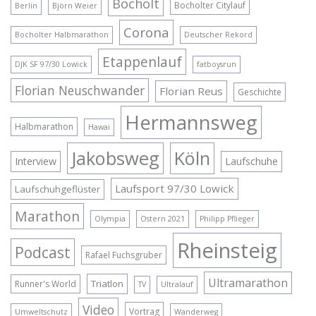
Bocholt
Bocholter Citylauf
Berlin
Björn Weier
Corona
Bocholter Halbmarathon
Deutscher Rekord
Etappenlauf
DJK SF 97/30 Lowick
fatboysrun
Florian Neuschwander
Florian Reus
Geschichte
Hermannsweg
Halbmarathon
Hawai
Jakobsweg
Köln
Interview
Laufschuhe
Laufsport 97/30 Lowick
Laufschuhgeflüster
Marathon
Olympia
Ostern 2021
Philipp Pflieger
Rheinsteig
Podcast
Rafael Fuchsgruber
Ultramarathon
Triatlon
Runner's World
TV
Ultralauf
Video
Vortrag
Umweltschutz
Wanderweg