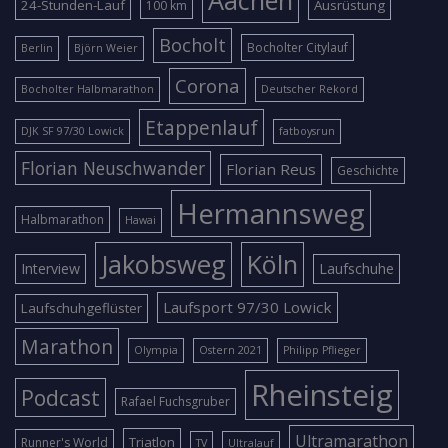
Aachen
24-Stunden-Lauf
Ausrüstung
100 km
Bocholt
Bocholter Citylauf
Berlin
Björn Weier
Corona
Bocholter Halbmarathon
Deutscher Rekord
Etappenlauf
DJK SF 97/30 Lowick
fatboysrun
Florian Neuschwander
Florian Reus
Geschichte
Hermannsweg
Halbmarathon
Hawai
Jakobsweg
Köln
Interview
Laufschuhe
Laufsport 97/30 Lowick
Laufschuhgeflüster
Marathon
Olympia
Ostern 2021
Philipp Pflieger
Rheinsteig
Podcast
Rafael Fuchsgruber
Ultramarathon
Triatlon
Runner's World
TV
Ultralauf