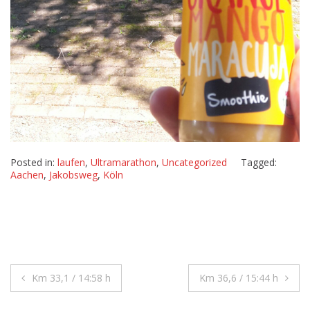
Posted in:
laufen
,
Ultramarathon
,
Uncategorized
Tagged:
Aachen
,
Jakobsweg
,
Köln
Beitragsnavigation
Km 33,1 / 14:58 h
Km 36,6 / 15:44 h