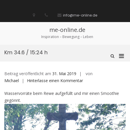
Zum
Inhalt
Startseite
laufen
Lebenskunst
Bocholt
Ich
über
Impressum
springen
info@me-online.de
biete
diese
/
Seite
Ich
me-online.de
suche
Inspiration – Bewegung – Leben
Km 34.6 / 15:24 h
Pri
Such-
Formular
Men
ansehen
für
Beitrag veröffentlicht am
31. Mai 2019
von
mobi
auf
Michael
Hinterlasse einen Kommentar
Ger
Km
Wasservorräte beim Rewe aufgefüllt und mir einen Smoothie
34.6
gegönnt.
/
15:24
h