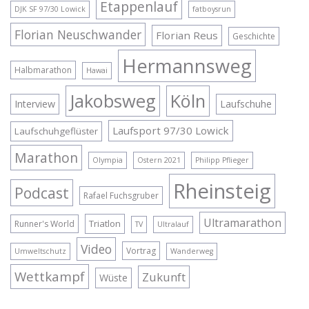
Etappenlauf
DJK SF 97/30 Lowick
fatboysrun
Florian Neuschwander
Florian Reus
Geschichte
Hermannsweg
Halbmarathon
Hawai
Jakobsweg
Köln
Interview
Laufschuhe
Laufsport 97/30 Lowick
Laufschuhgeflüster
Marathon
Olympia
Ostern 2021
Philipp Pflieger
Rheinsteig
Podcast
Rafael Fuchsgruber
Ultramarathon
Triatlon
Runner's World
TV
Ultralauf
Video
Vortrag
Umweltschutz
Wanderweg
Wettkampf
Zukunft
Wüste