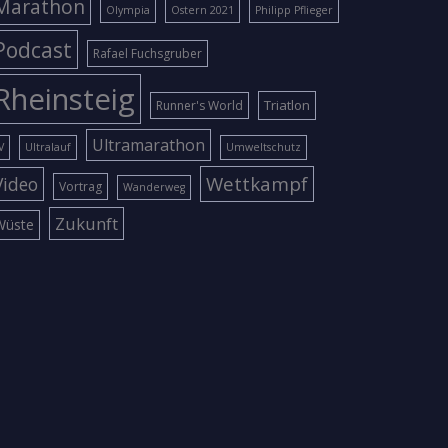
Marathon
Olympia
Ostern 2021
Philipp Pflieger
Podcast
Rafael Fuchsgruber
Rheinsteig
Triatlon
Runner's World
Ultramarathon
V
Ultralauf
Umweltschutz
Wettkampf
Video
Vortrag
Wanderweg
Zukunft
Wüste