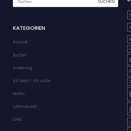
nach:
2
KATEGORIEN
B
Bocholt
D
Bücher
Ernährung
Ich biete / Ich suche
G
laufen
Lebenskunst
Links
L