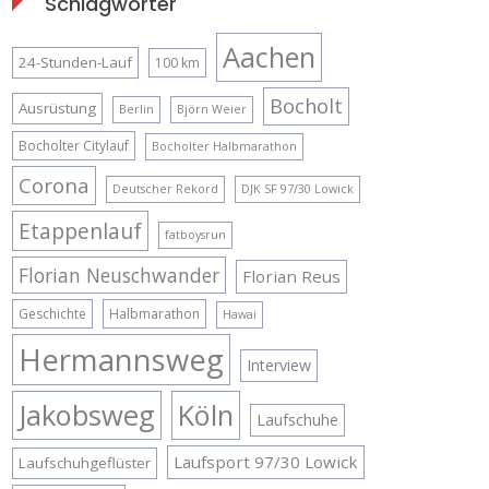
Schlagwörter
Aachen
24-Stunden-Lauf
100 km
Bocholt
Ausrüstung
Berlin
Björn Weier
Bocholter Citylauf
Bocholter Halbmarathon
Corona
Deutscher Rekord
DJK SF 97/30 Lowick
Etappenlauf
fatboysrun
Florian Neuschwander
Florian Reus
Geschichte
Halbmarathon
Hawai
Hermannsweg
Interview
Jakobsweg
Köln
Laufschuhe
Laufsport 97/30 Lowick
Laufschuhgeflüster