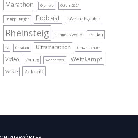
Marathon
Olympia
Ostern 2021
Podcast
Rafael Fuchsgruber
Philipp Pflieger
Rheinsteig
Triatlon
Runner's World
Ultramarathon
TV
Ultralauf
Umweltschutz
Wettkampf
Video
Vortrag
Wanderweg
Zukunft
Wüste
CHLAGWÖRTER