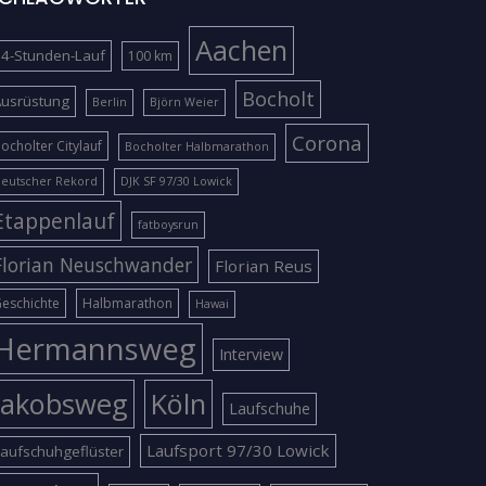
Aachen
4-Stunden-Lauf
100 km
Bocholt
Ausrüstung
Berlin
Björn Weier
Corona
ocholter Citylauf
Bocholter Halbmarathon
eutscher Rekord
DJK SF 97/30 Lowick
Etappenlauf
fatboysrun
Florian Neuschwander
Florian Reus
eschichte
Halbmarathon
Hawai
Hermannsweg
Interview
Jakobsweg
Köln
Laufschuhe
Laufsport 97/30 Lowick
aufschuhgeflüster