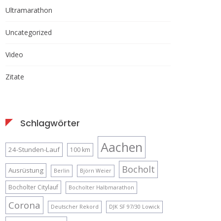
Ultramarathon
Uncategorized
Video
Zitate
Schlagwörter
Aachen
24-Stunden-Lauf
100 km
Bocholt
Ausrüstung
Berlin
Björn Weier
Bocholter Citylauf
Bocholter Halbmarathon
Corona
Deutscher Rekord
DJK SF 97/30 Lowick