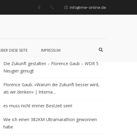
info@me-online.de
Neueste Beiträge
Such-
ÜBER DIESE SEITE
IMPRESSUM
Formular
ansehen
Die Zukunft gestalten – Florence Gaub – WDR 5
Neugier genügt
Florence Gaub: »Warum die Zukunft besser wird,
als wir denken« | Interna…
es muss nicht immer Bestzeit sein!
Wie ich einen 382KM Ultramarathon gewonnen
habe