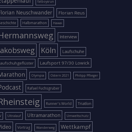
Etappenlauf
fatboysrun
Florian Neuschwander
Florian Reus
eschichte
Halbmarathon
Hawai
Hermannsweg
Interview
Jakobsweg
Köln
Laufschuhe
Laufsport 97/30 Lowick
aufschuhgeflüster
Marathon
Olympia
Ostern 2021
Philipp Pflieger
Podcast
Rafael Fuchsgruber
Rheinsteig
Triatlon
Runner's World
Ultramarathon
V
Ultralauf
Umweltschutz
Wettkampf
Video
Vortrag
Wanderweg