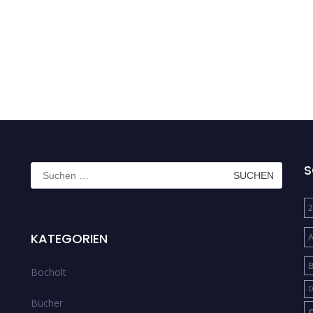
Suchen
S
nach:
2
KATEGORIEN
B
Bocholt
D
Bücher