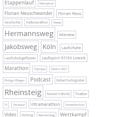
Etappenlauf
fatboysrun
Florian Neuschwander
Florian Reus
Geschichte
Halbmarathon
Hawai
Hermannsweg
Interview
Jakobsweg
Köln
Laufschuhe
Laufsport 97/30 Lowick
Laufschuhgeflüster
Marathon
Olympia
Ostern 2021
Podcast
Rafael Fuchsgruber
Philipp Pflieger
Rheinsteig
Triatlon
Runner's World
Ultramarathon
TV
Ultralauf
Umweltschutz
Wettkampf
Video
Vortrag
Wanderweg