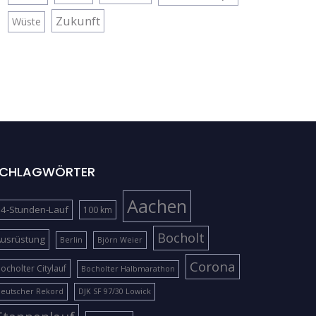
Zukunft
Wüste
CHLAGWÖRTER
Aachen
4-Stunden-Lauf
100 km
Bocholt
Ausrüstung
Berlin
Björn Weier
Corona
ocholter Citylauf
Bocholter Halbmarathon
eutscher Rekord
DJK SF 97/30 Lowick