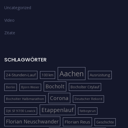
Uncategorized
Video
Zitate
SCHLAGWÖRTER
Aachen
24-Stunden-Lauf
Ausrüstung
100 km
Bocholt
Bocholter Citylauf
Berlin
Björn Weier
Corona
Bocholter Halbmarathon
Deutscher Rekord
Etappenlauf
DJK SF 97/30 Lowick
fatboysrun
Florian Neuschwander
Florian Reus
Geschichte