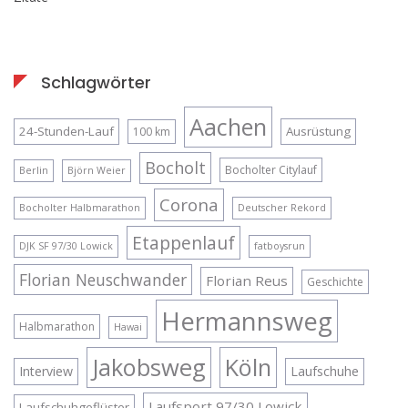
Schlagwörter
Aachen
24-Stunden-Lauf
Ausrüstung
100 km
Bocholt
Bocholter Citylauf
Berlin
Björn Weier
Corona
Bocholter Halbmarathon
Deutscher Rekord
Etappenlauf
DJK SF 97/30 Lowick
fatboysrun
Florian Neuschwander
Florian Reus
Geschichte
Hermannsweg
Halbmarathon
Hawai
Jakobsweg
Köln
Interview
Laufschuhe
Laufsport 97/30 Lowick
Laufschuhgeflüster