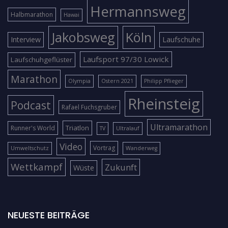
Hermannsweg
Halbmarathon
Hawai
Jakobsweg
Köln
Interview
Laufschuhe
Laufsport 97/30 Lowick
Laufschuhgeflüster
Marathon
Olympia
Ostern 2021
Philipp Pflieger
Rheinsteig
Podcast
Rafael Fuchsgruber
Ultramarathon
Triatlon
Runner's World
TV
Ultralauf
Video
Vortrag
Umweltschutz
Wanderweg
Wettkampf
Zukunft
Wüste
NEUESTE BEITRÄGE