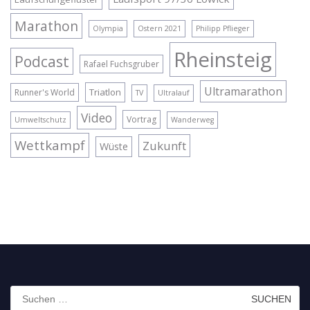
Marathon
Olympia
Ostern 2021
Philipp Pflieger
Rheinsteig
Podcast
Rafael Fuchsgruber
Ultramarathon
Triatlon
Runner's World
TV
Ultralauf
Video
Vortrag
Umweltschutz
Wanderweg
Wettkampf
Zukunft
Wüste
Suchen
nach: