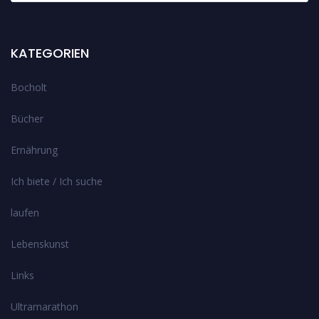
KATEGORIEN
Bocholt
Bücher
Ernährung
Ich biete / Ich suche
laufen
Lebenskunst
Links
Ultramarathon